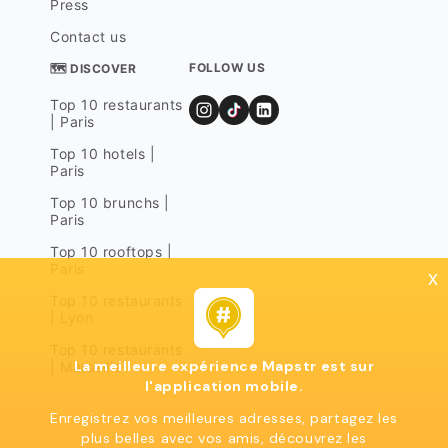
Press
Contact us
FOLLOW US
🗺 DISCOVER
Top 10 restaurants
| Paris
Top 10 hotels |
Paris
Top 10 brunchs |
Paris
Top 10 rooftops |
Paris
x
Top 10 restaurants
| Lyon
Top 10 restaurants
La meilleure expérience Mapstr est sur
| Marseille
l'application mobile.
Enregistrez vos meilleures adresses, partagez les
plus belles avec vos amis, découvrez les