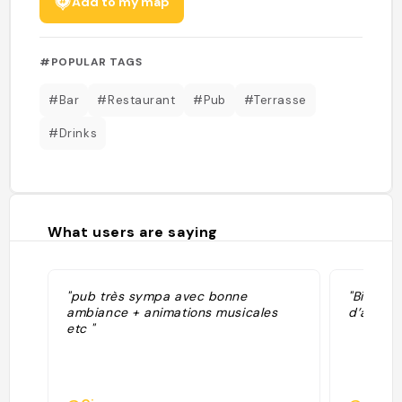
Add to my map
#POPULAR TAGS
#Bar
#Restaurant
#Pub
#Terrasse
#Drinks
What users are saying
"pub très sympa avec bonne
"Biergar
ambiance + animations musicales
d’austral
etc "