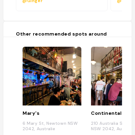
@Ginger
@
Other recommended spots around
Mary's
6 Mary St, Newtown NSW
210 Australia St, N
2042, Australie
NSW 2042, Australi