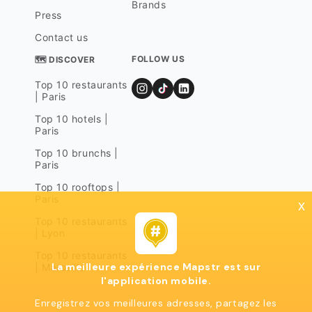
Brands
Press
Contact us
FOLLOW US
🗺 DISCOVER
Top 10 restaurants
| Paris
Top 10 hotels |
Paris
Top 10 brunchs |
Paris
Top 10 rooftops |
Paris
x
Top 10 restaurants
| Lyon
Top 10 restaurants
La meilleure expérience Mapstr est sur
| Marseille
l'application mobile.
Enregistrez vos meilleures adresses, partagez les