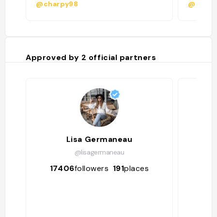
@charpy98
@
Approved by
2
official partners
Lisa Germaneau
Ve
@lisagermaneau
17406
followers
191
places
170