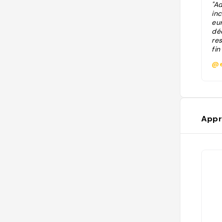
"A
inc
eu
dé
res
fin
@e
Appr