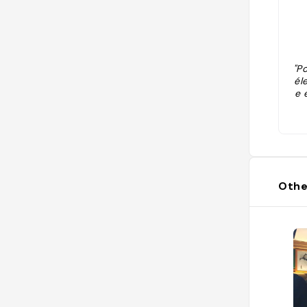
"Po
él
e 
Othe