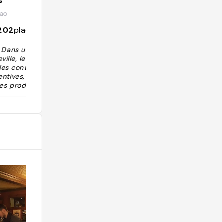
s
@champagnelaurentperrier
tao
4881
followers
1145
places
202
places
 Dans une mais
ille, le restaur
es conviviales.
ntives, à forte
Les produits son
t bio et les plat
nu complet, gas
 (36€ le midi).
filet de merlu e
, le gigot de lot
sse de Molène o
e. Le restaurant
rs de cuisine e
ie."