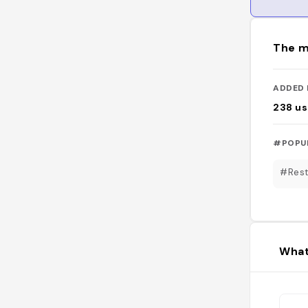
The m
ADDED 
238
us
#POPU
#Rest
What