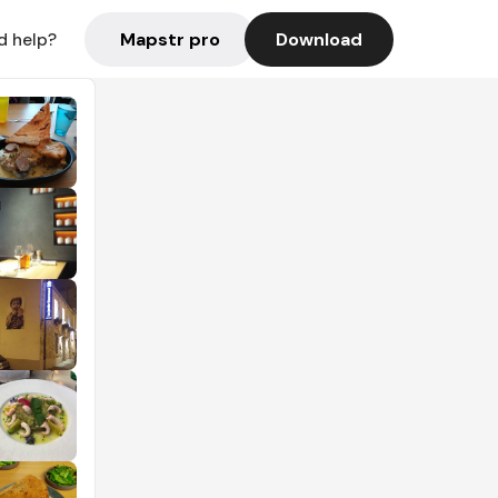
Mapstr pro
Download
d help?