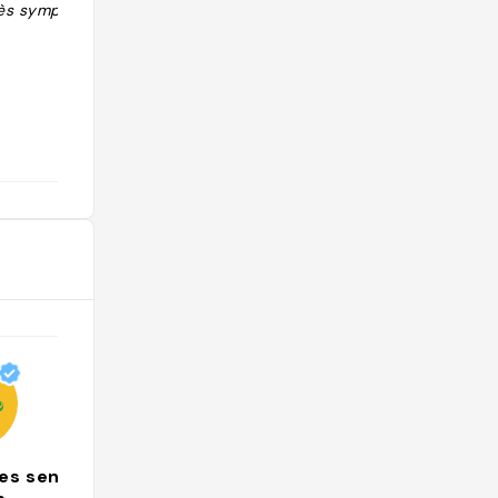
rès sympa "
"Poissons impopulaires pimpés"
@
es sentiers
Les adresses Laurent-Perrier