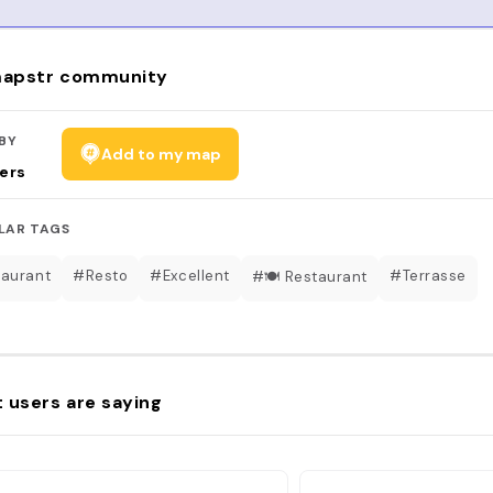
apstr community
BY
Add to my map
ers
LAR TAGS
aurant
#Resto
#Excellent
#Terrasse
#🍽 Restaurant
 users are saying