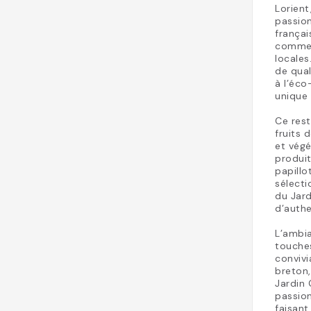
Lorient
passion
françai
comme 
locales
de qual
à l’éco
unique 
Ce rest
fruits 
et végé
produit
papillo
sélecti
du Jar
d’authe
L’ambia
touche
convivi
breton,
Jardin 
passion
faisan