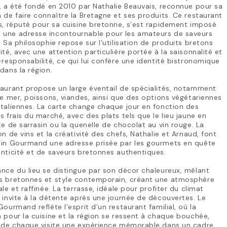
, a été fondé en 2010 par Nathalie Beauvais, reconnue pour sa
 de faire connaître la Bretagne et ses produits. Ce restaurant
s, réputé pour sa cuisine bretonne, s’est rapidement imposé
une adresse incontournable pour les amateurs de saveurs
. Sa philosophie repose sur l’utilisation de produits bretons
ité, avec une attention particulière portée à la saisonnalité et
-responsabilité, ce qui lui confère une identité bistronomique
dans la région.
aurant propose un large éventail de spécialités, notamment
de mer, poissons, viandes, ainsi que des options végétariennes
taliennes. La carte change chaque jour en fonction des
s frais du marché, avec des plats tels que le lieu jaune en
te de sarrasin ou la quenelle de chocolat au vin rouge. La
on de vins et la créativité des chefs, Nathalie et Arnaud, font
din Gourmand une adresse prisée par les gourmets en quête
nticité et de saveurs bretonnes authentiques.
nce du lieu se distingue par son décor chaleureux, mêlant
s bretonnes et style contemporain, créant une atmosphère
ale et raffinée. La terrasse, idéale pour profiter du climat
 invite à la détente après une journée de découvertes. Le
Gourmand reflète l’esprit d’un restaurant familial, où la
 pour la cuisine et la région se ressent à chaque bouchée,
t de chaque visite une expérience mémorable dans un cadre