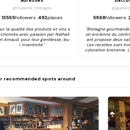
adresses
battu
@tourisme_bretagne
@guides.
13555
followers
492
places
5968
followers
ur la qualité des produits et vins s
"Bretagne gourmande
ectionnés avec passion par Nathali
on ancienne du centrev
et Arnaud, pour leur gentilesse, leu
ant propose deux sall
r inventivité."
Les recettes sont inve
coloration bretonne. 
t locaux, frais, souven
s faits maison. Le me
tronomique, est à 44€
On peut découvrir le 
n papillote de sarrasin
r recommended spots around
te braisée à la sauci
u le fondant à l’orang
propose aussi des cou
t d’oenolog