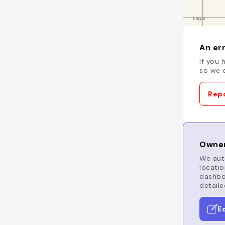
An err
If you 
so we c
Repo
Owner
We auto
locatio
dashboa
detaile
E