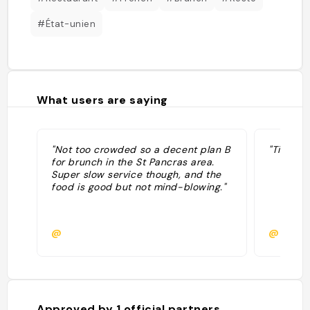
#État-unien
What users are saying
"Not too crowded so a decent plan B
"Tip from
for brunch in the St Pancras area.
Super slow service though, and the
food is good but not mind-blowing."
@
@
Approved by
1
official partners