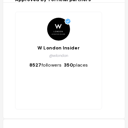
W London Insider
@wlondon
8527
followers
350
places