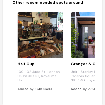
Other recommended spots around
Half Cup
100-102 Judd St, London,
Unit 1 Stanley Buildin
UK WC1H 9NT, Royaume-
Pancras Square, Lo
Uni
N1C 4AG, Royaume-
Added by
3615
users
Added by
2781
users