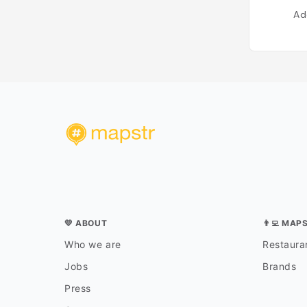
Ad
💛 ABOUT
👨‍💻 MAP
Who we are
Restauran
Jobs
Brands
Press