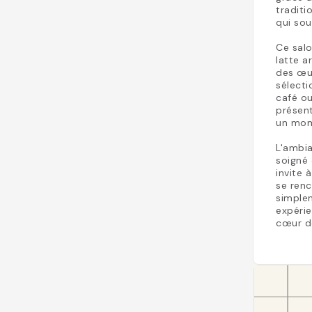
traditi
qui sou
Ce salo
latte a
des œu
sélecti
café ou
présent
un mom
L'ambi
soigné 
invite 
se renc
simplem
expérie
cœur d