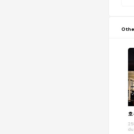
Othe
호
25
du