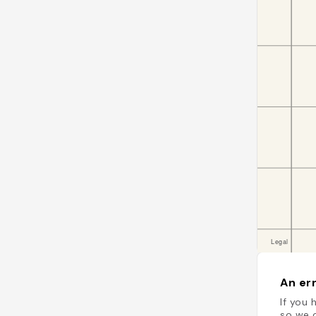
An err
If you 
so we c