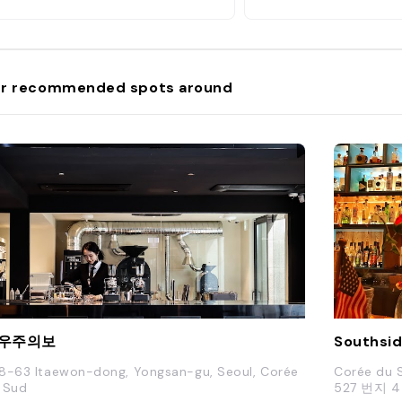
r recommended spots around
우주의보
Southsi
8-63 Itaewon-dong, Yongsan-gu, Seoul, Corée
Corée du 
 Sud
527 번지 4