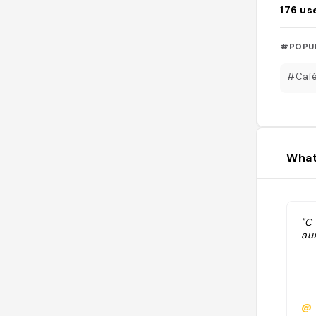
176
us
#POPU
#Caf
What
"C
au
@