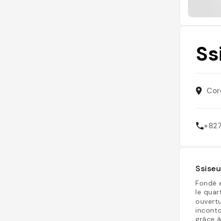
Ss
Co
+82
Ssiseu
Fondé e
le quar
ouvert
incont
grâce à