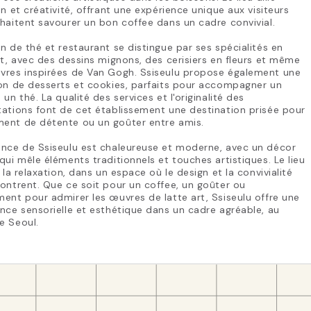
on et créativité, offrant une expérience unique aux visiteurs
haitent savourer un bon coffee dans un cadre convivial.
n de thé et restaurant se distingue par ses spécialités en
rt, avec des dessins mignons, des cerisiers en fleurs et même
vres inspirées de Van Gogh. Ssiseulu propose également une
on de desserts et cookies, parfaits pour accompagner un
 un thé. La qualité des services et l'originalité des
ations font de cet établissement une destination prisée pour
ent de détente ou un goûter entre amis.
ance de Ssiseulu est chaleureuse et moderne, avec un décor
qui mêle éléments traditionnels et touches artistiques. Le lieu
à la relaxation, dans un espace où le design et la convivialité
ontrent. Que ce soit pour un coffee, un goûter ou
ent pour admirer les œuvres de latte art, Ssiseulu offre une
nce sensorielle et esthétique dans un cadre agréable, au
e Seoul.