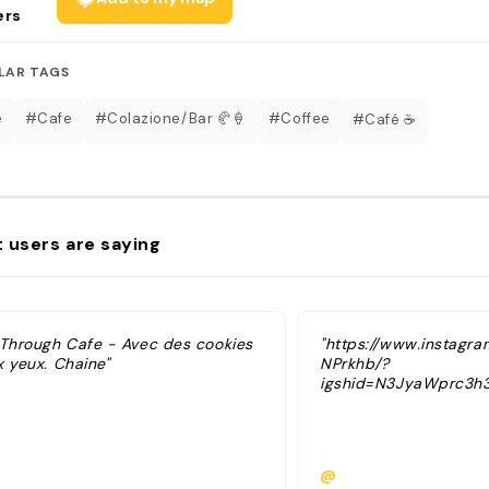
ers
LAR TAGS
é
#Cafe
#Colazione/Bar 🥐🍦
#Coffee
#Café ☕️
 users are saying
 Through Cafe - Avec des cookies
"https://www.instagr
x yeux. Chaine"
NPrkhb/?
igshid=N3JyaWprc3h
@