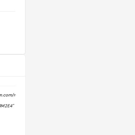
am.com/reel/Czeq-
"caffè veri con dipinti e bignè a mo'
di personaggi. Fighissimo!!"
3M2E4"
@