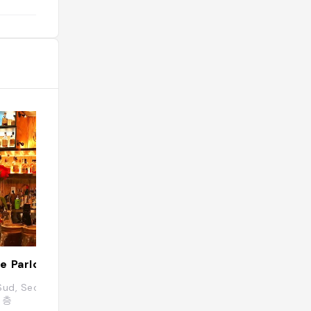
de Parlor(사우스사이드 팔러)
Itaewon
Sud, Seoul, Yongsan-gu, Itaewon-dong,
Itaewon, Yongsan-
 층