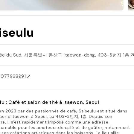
iseulu
rée du Sud, 서울특별시 용산구 Itaewon-dong, 403-3번지 1층
7077968991
lu : Café et salon de thé à Itaewon, Seoul
n 2023 par des passionnés de café, Ssiseulu est situé dans
tier d'Itaewon, à Seoul, au 403-3번지, 1층. Depuis son
ure, il s'est rapidement imposé comme une adresse
ournable pour les amateurs de café et de goûter, notamment
 ses créations artistiques dans les boissons. Le lieu allie