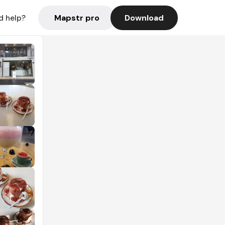
Mapstr pro
Download
d help?