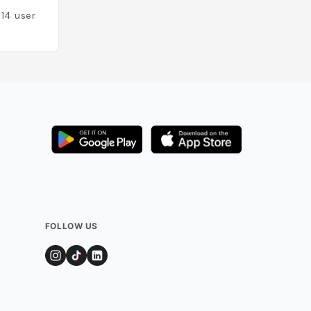
Added by
112
user
114
users
FOLLOW US