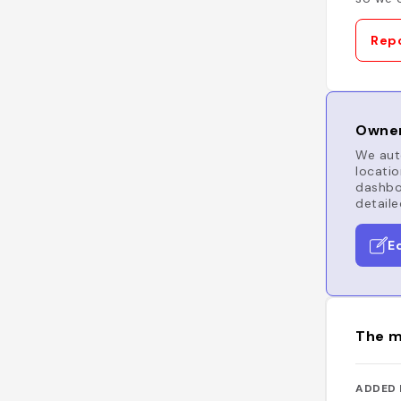
Repo
Owner
We auto
locatio
dashboa
detaile
E
The m
ADDED 