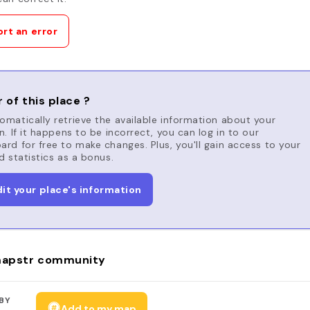
rt an error
 of this place ?
matically retrieve the available information about your
n. If it happens to be incorrect, you can log in to our
rd for free to make changes. Plus, you'll gain access to your
d statistics as a bonus.
dit your place's information
apstr community
BY
Add to my map