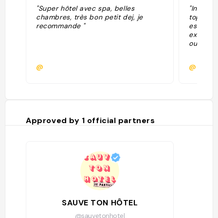
"Super hôtel avec spa, belles
"Incroyab
chambres, très bon petit dej, je
top L’hô
recommande "
est génia
extérieu
ouverte l
@
@ambr
Approved by
1
official partners
SAUVE TON HÔTEL
@sauvetonhotel