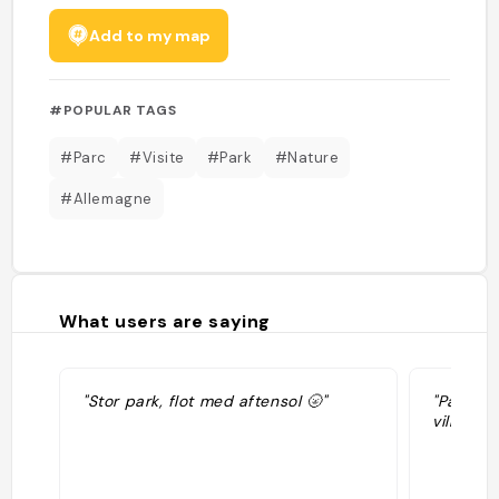
Add to my map
#POPULAR TAGS
#Parc
#Visite
#Park
#Nature
#Allemagne
What users are saying
"Stor park, flot med aftensol 🌝"
"Parc av
ville !!"