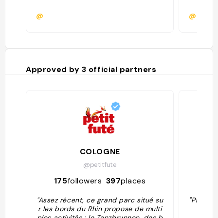
@
@
Approved by
3
official partners
COLOGNE
@petitfute
175
followers
397
places
15
"Assez récent, ce grand parc situé su
"Plus d'
r les bords du Rhin propose de multi
ples activités : le Tanzbrunnen, des b