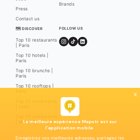
Brands
Press
Contact us
FOLLOW US
🗺 DISCOVER
Top 10 restaurants
| Paris
Top 10 hotels |
Paris
Top 10 brunchs |
Paris
Top 10 rooftops |
Paris
x
Top 10 restaurants
| Lyon
Top 10 restaurants
La meilleure expérience Mapstr est sur
| Marseille
l'application mobile.
Enregistrez vos meilleures adresses, partagez les