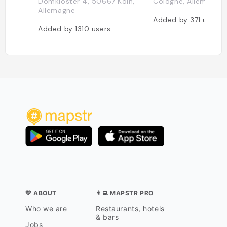
Domkloster 4, 50667 Köln,
Cologne, Allemagne
Allemagne
Added by
371
users
Added by
1310
users
💛 ABOUT
👨‍💻 MAPSTR PRO
Who we are
Restaurants, hotels
& bars
Jobs