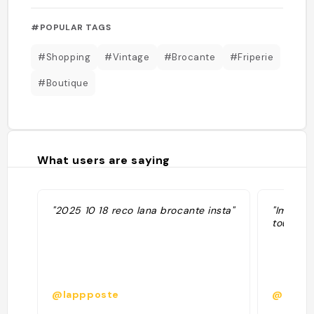
#POPULAR TAGS
#Shopping
#Vintage
#Brocante
#Friperie
#Boutique
What users are saying
"2025 10 18 reco lana brocante insta"
"Immens
tous obj
@lappposte
@lanade