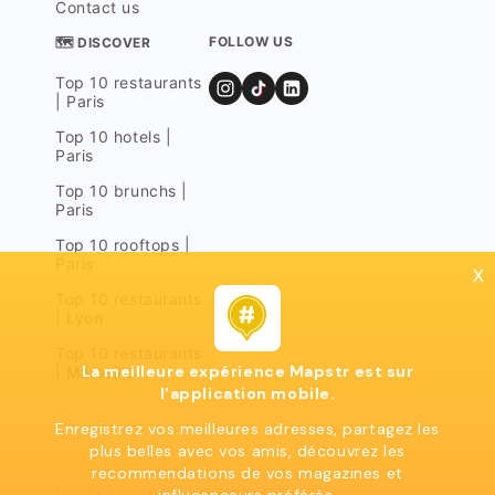
Contact us
FOLLOW US
🗺 DISCOVER
Top 10 restaurants
| Paris
Top 10 hotels |
Paris
Top 10 brunchs |
Paris
Top 10 rooftops |
Paris
x
Top 10 restaurants
| Lyon
Top 10 restaurants
La meilleure expérience Mapstr est sur
| Marseille
l'application mobile.
Enregistrez vos meilleures adresses, partagez les
plus belles avec vos amis, découvrez les
recommendations de vos magazines et
Legal notices
Terms of use
Privacy policy