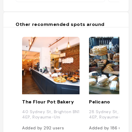
Other recommended spots around
The Flour Pot Bakery
Pelicano
40 Sydney St, Brighton BN1
28 Sydney St, Brigh
4EP, Royaume-Uni
4EP, Royaume-Uni
Added by
292
users
Added by
186
users