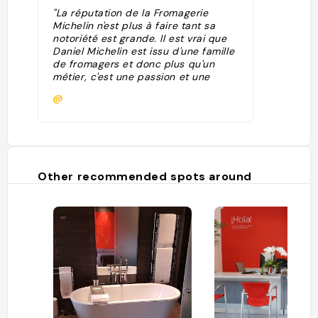
"La réputation de la Fromagerie
Michelin n'est plus à faire tant sa
notoriété est grande. Il est vrai que
Daniel Michelin est issu d'une famille
de fromagers et donc plus qu'un
métier, c'est une passion et une
vocation. Les produits fabriqués par
@
la fruitière Michelin sont uniquement
le comté AOC fruité ou salé, le
morbier fabriqué dans l'atelier de
Saint-Point avec le lait des vaches
montbéliardes du Village, le mont-
d'or, la raclette, le Petit Saint-Point,
Other recommended spots around
la tomme de Montagnon et la
Floranis (tomme à l'anis) mais
également le fromage blanc et la
crème fraîche."