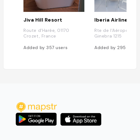
Jiva Hill Resort
Iberia Airlines
Route d'Harée, 01170
Rte de l'Aéroport 21
Crozet, France
Ginebra 1215
Added by
357
users
Added by
295
users