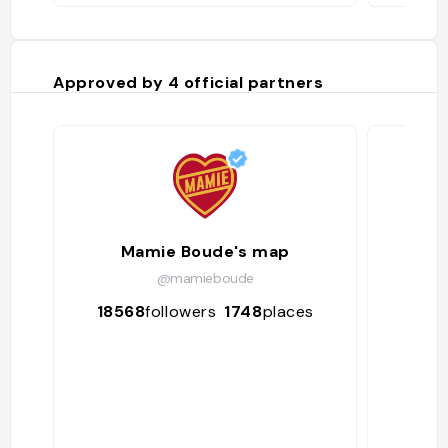
Approved by
4
official partners
Mamie Boude's map
L
@mamieboude
18568
followers
1748
places
109