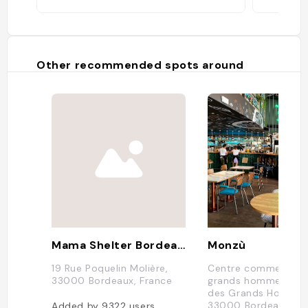
Other recommended spots around
Mama Shelter Bordeaux
Monzù
19 Rue Poquelin Molière,
Centre commercial 
33000 Bordeaux, France
grands hommes, 12 
des Grands Hommes
33000 Bordeaux, Fr
Added by
9322
users