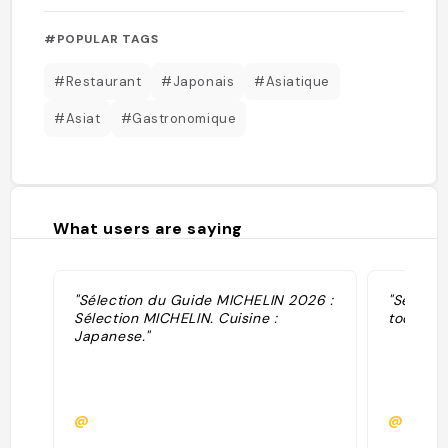
#POPULAR TAGS
#Restaurant
#Japonais
#Asiatique
#Asiat
#Gastronomique
What users are saying
"Sélection du Guide MICHELIN 2026 :
"Sélecti
Sélection MICHELIN. Cuisine :
toques ·
Japanese."
@
@