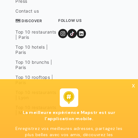
Press
Contact us
FOLLOW US
🗺 DISCOVER
Top 10 restaurants
| Paris
Top 10 hotels |
Paris
Top 10 brunchs |
Paris
Top 10 rooftops |
Paris
x
Top 10 restaurants
| Lyon
Top 10 restaurants
La meilleure expérience Mapstr est sur
| Marseille
l'application mobile.
Enregistrez vos meilleures adresses, partagez les
plus belles avec vos amis, découvrez les