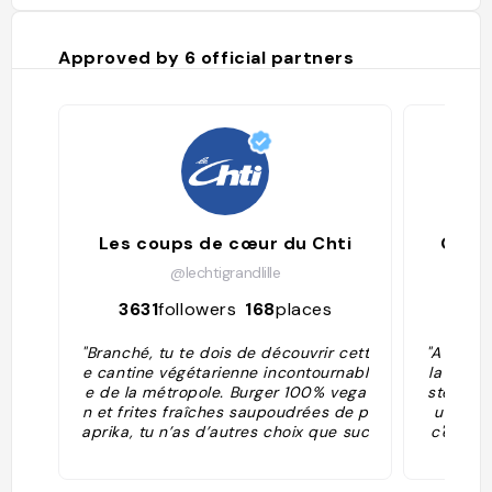
Approved by
6
official partners
Les coups de cœur du Chti
GUID
@lechtigrandlille
3631
followers
168
places
226
"Branché, tu te dois de découvrir cett
"A l'époq
e cantine végétarienne incontournabl
la face 
e de la métropole. Burger 100% vega
ste prop
n et frites fraîches saupoudrées de p
us orig
aprika, tu n’as d’autres choix que suc
c'est pa
comber à leur goût unique. Boulettes
ndards d
de quinoa à l’aneth et salade de hari
e salon
cots mungo, tu oses tenter le plat ma
t des pl