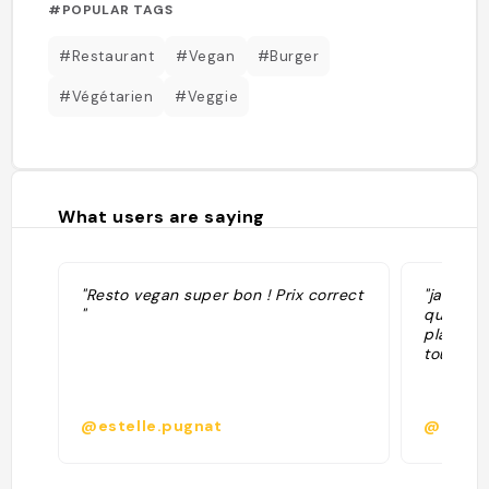
#POPULAR TAGS
#Restaurant
#Vegan
#Burger
#Végétarien
#Veggie
What users are saying
"Resto vegan super bon ! Prix correct
"jamais 
"
que du b
plat du j
tous les 
@estelle.pugnat
@melin