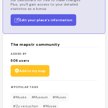
our dashboard for free to make changes.
Plus, you'll gain access to your detailed
statistics as a bonus.
Edit your place's information
The mapstr community
ADDED BY
506
users
Add to my map
#POPULAR TAGS
#Musée
#Museum
#Museo
#Zu versuchen
#Musee