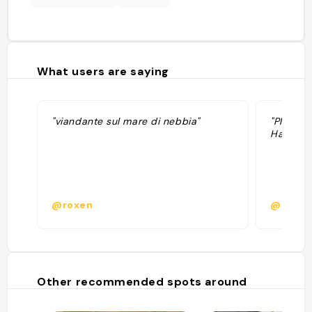
What users are saying
"viandante sul mare di nebbia"
"Plus d'i
Hambourg
@roxen
@
Other recommended spots around