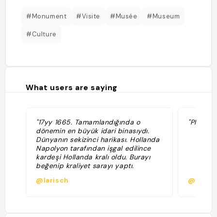
#Monument
#Visite
#Musée
#Museum
#Culture
What users are saying
"17yy 1665. Tamamlandığında o
"Place pr
dönemin en büyük idari binasıydı.
Dünyanın sekizinci harikası. Hollanda
Napolyon tarafından işgal edilince
kardeşi Hollanda kralı oldu. Burayı
beğenip kraliyet sarayı yaptı.
Belediye sarayıydı. Şu an müze ama
@larisch
@pauli
özel etkinliklerde kraliyet ailesi
kullanıyor. Ücretli "