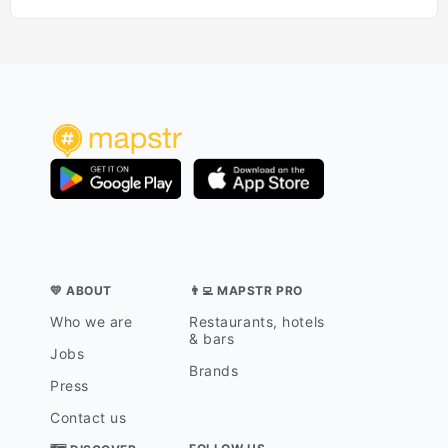
oi du Parlement. Il est utilisé pour les
événements royaux comme les récep
tions de personnes importantes, l'évé
nement du Nouvel An du Roi ou la re
mise de prix. 𝑺𝒐𝒖𝒓𝒄𝒆(𝒔) : 𝒔𝒊𝒕𝒆 𝒘𝒆𝒃 𝒅𝒆 𝒍𝒂
𝒗𝒊𝒍𝒍𝒆 𝒅'𝑨𝒎𝒔𝒕𝒆𝒓𝒅𝒂𝒎 ; 𝑾𝒊𝒌𝒊𝒑𝒆́𝒅𝒊𝒂 ; 𝑯𝒊𝒔𝒕𝒐𝒊𝒓𝒆
𝑰𝒕𝒊𝒏𝒆́𝒓𝒂𝒏𝒕𝒆"
💛 ABOUT
👨‍💻 MAPSTR PRO
Who we are
Restaurants, hotels
& bars
Jobs
Brands
Press
Contact us