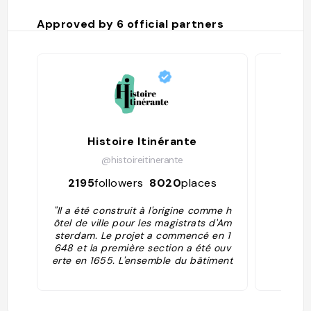
Approved by
6
official partners
Histoire Itinérante
La 
@histoireitinerante
2195
followers
8020
places
844
"Il a été construit à l'origine comme h
ôtel de ville pour les magistrats d'Am
sterdam. Le projet a commencé en 1
648 et la première section a été ouv
erte en 1655. L'ensemble du bâtiment
a été construit en pierre blanche, ma
is rien de tout cela n'est visible de no
s jours à cause des effets de l'enviro
nnement. Le bâtiment a servi d'hôtel