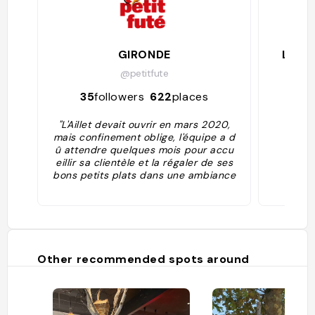
GIRONDE
Louis
@petitfute
35
followers
622
places
117
"L'Aillet devait ouvrir en mars 2020,
mais confinement oblige, l'équipe a d
û attendre quelques mois pour accu
eillir sa clientèle et la régaler de ses
bons petits plats dans une ambiance
de bistrot décontracté, sans oublier l
a belle terrasse bien ombragée avec
sur une fontaine. Le chef Rémi s'attell
e à réaliser une cuisine traditionnelle
à laquelle il ajoute quelques petites
notes personnelles. Il accompagne le
Other recommended spots around
s moules marinières de poireaux grill
és, le cabillaud est cuit à la flamme a
vec une crème de safran, un fenouil
craquant et des câpres à queue."