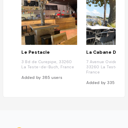
Le Pestacle
La Cabane Du Pal
3 Bd de Curepipe, 33260
7 Avenue Ovide Rous
La Teste-de-Buch, France
33260 La Teste-de-
France
Added by
385
users
Added by
335
users