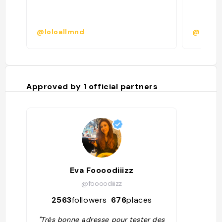
@loloallmnd
@third
Approved by
1
official partners
Eva Foooodiiizz
@foooodiiizz
2563
followers
676
places
"Très bonne adresse pour tester des