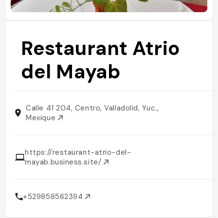
Restaurant Atrio
del Mayab
Calle 41 204, Centro, Valladolid, Yuc.,
Mexique
https://restaurant-atrio-del-
mayab.business.site/
+529858562394