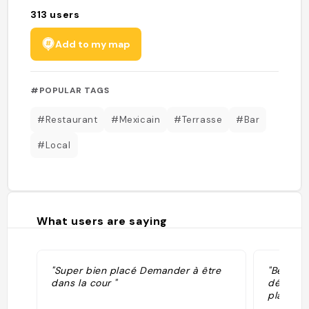
313
users
Add to my map
#POPULAR TAGS
#Restaurant
#Mexicain
#Terrasse
#Bar
#Local
What users are saying
"Super bien placé Demander à être
"Bel endr
dans la cour "
délicieu
plat typ