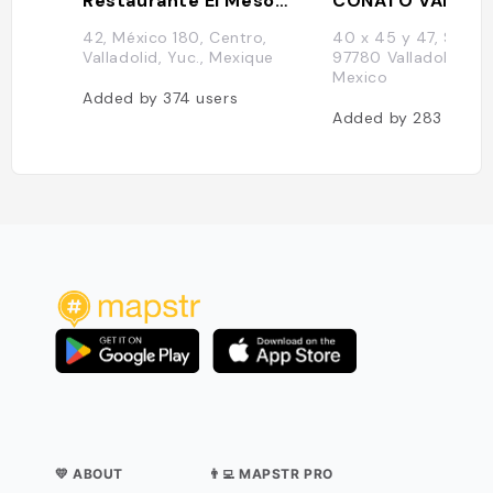
Restaurante El Mesón del Marqués
CONATO VALLAD
42, México 180, Centro,
40 x 45 y 47, San J
Valladolid, Yuc., Mexique
97780 Valladolid, Yuc
Mexico
Added by
374
users
Added by
283
users
💛 ABOUT
👨‍💻 MAPSTR PRO