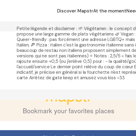
Discover Mapstr
At the moment
Nee
Petite légende et disclaimer : 🌱 Végétarien : le concept 
propose une large gamme de plats végétariens 🌿 Vegan : id
Queer-friendly : pas forcément une adresse LGBTQ+ mais o
Italien, 🍕 Pizza : italien c'est la gastronomie italienne sans 
beaucoup de restau non italiens proposent simplement de
versions qui ne sont pas italiennes) ⭐️ Notes : 2,5/5 = fais 
rajoute ensuite +0,5 (ou j'enlève 0,5) pour : - la qualité/goût
l'accueil/service Le dernier point relève du coup de cœur Enf
indicatif, je précise en général si la fourchette n'est repré
carte Arrêtez de gate keep et amusez vous kiss <33