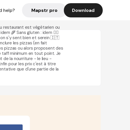
Mapstr pro
Download
d help?
du restaurant est végétarien ou
em 🌾 Sans gluten : idem 🏳️‍🌈
n s'y sent bien et serein 🇮🇹
inclure les pizzas (en fait
s pizzas ou alors proposent des
le taff minimum en tout point. Je
 de la nourriture - le lieu -
in pour les prix c'est à titre
sentative que d'une partie de la