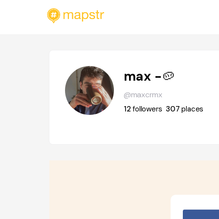
max -🥔
@maxcrmx
12
followers
307
places