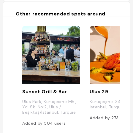
Other recommended spots around
Sunset Grill & Bar
Ulus 29
Ulus Park, Kuruçesme Mh.,
Kuruçeşme, 34345
Yol Sk. No:2, Ulus /
İstanbul, Turquie
Beşiktaş/İstanbul, Turquie
Added by
273
users
Added by
504
users