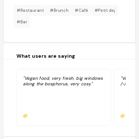
#Restaurant
#Brunch
#Café
#Petit dej
#Bar
What users are saying
"Vegan food, very fresh, big windows
"Vegan-V
along the bosphorus, very cosy"
/-/ Kabu
@
@