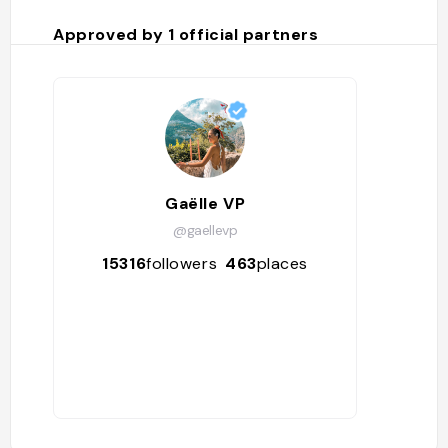
Approved by
1
official partners
Gaëlle VP
@gaellevp
15316
followers
463
places