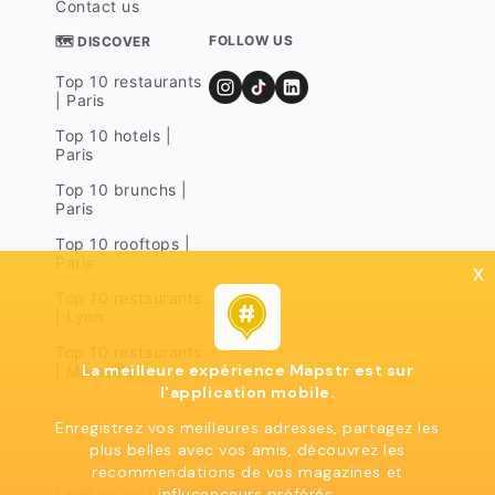
Contact us
FOLLOW US
🗺 DISCOVER
Top 10 restaurants
| Paris
Top 10 hotels |
Paris
Top 10 brunchs |
Paris
Top 10 rooftops |
Paris
x
Top 10 restaurants
| Lyon
Top 10 restaurants
La meilleure expérience Mapstr est sur
| Marseille
l'application mobile.
Enregistrez vos meilleures adresses, partagez les
plus belles avec vos amis, découvrez les
recommendations de vos magazines et
influcenceurs préférés.
Legal notices
Terms of use
Privacy policy