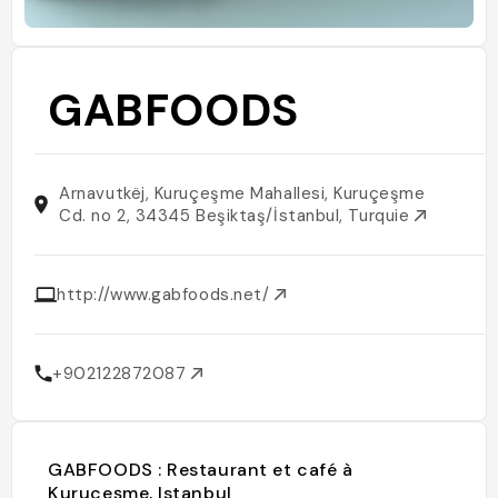
GABFOODS
Arnavutkëj, Kuruçeşme Mahallesi, Kuruçeşme
Cd. no 2, 34345 Beşiktaş/İstanbul, Turquie
http://www.gabfoods.net/
+902122872087
GABFOODS : Restaurant et café à
Kuruçeşme, Istanbul