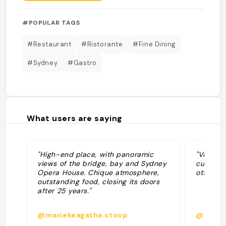
#POPULAR TAGS
#Restaurant
#Ristorante
#Fine Dining
#Sydney
#Gastro
What users are saying
"High-end place, with panoramic
"Vista b
views of the bridge, bay and Sydney
cucina m
Opera House. Chique atmosphere,
ottimo "
outstanding food, closing its doors
after 25 years."
@mariekeagatha.stoop
@david