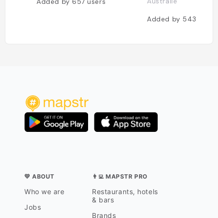
Australie
Added by
657
users
Added by
543
users
💛 ABOUT
👨‍💻 MAPSTR PRO
Who we are
Restaurants, hotels
& bars
Jobs
Brands