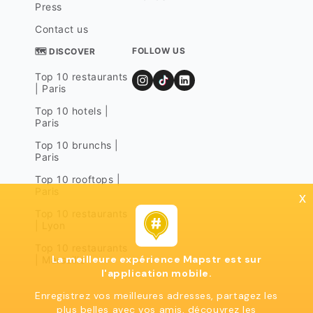
Press
Contact us
FOLLOW US
🗺 DISCOVER
Top 10 restaurants
| Paris
Top 10 hotels |
Paris
Top 10 brunchs |
Paris
Top 10 rooftops |
Paris
x
Top 10 restaurants
| Lyon
Top 10 restaurants
La meilleure expérience Mapstr est sur
| Marseille
l'application mobile.
Enregistrez vos meilleures adresses, partagez les
plus belles avec vos amis, découvrez les