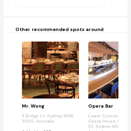
Other recommended spots around
Mr. Wong
Opera Bar
3 Bridge Ln, Sydney NSW
Lower Concourse, S
2000, Australie
Opera House, Macqu
St, Sydney NSW 20