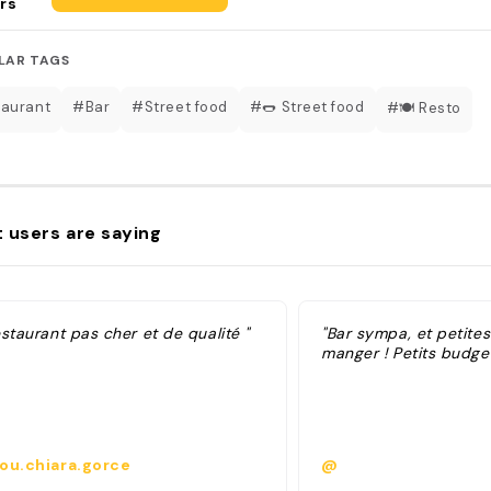
rs
LAR TAGS
aurant
#Bar
#Street food
#🌭 Street food
#🍽️ Resto
 users are saying
staurant pas cher et de qualité "
"Bar sympa, et petite
manger ! Petits budget
ou.chiara.gorce
@