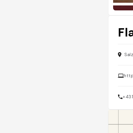
Fl
Sal
htt
+43