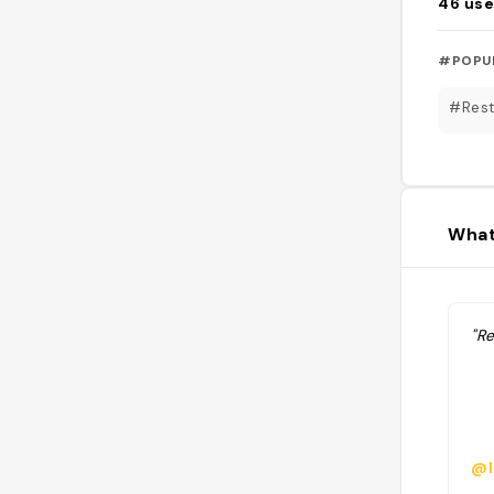
46
use
#POPU
#Rest
What
"Re
@l