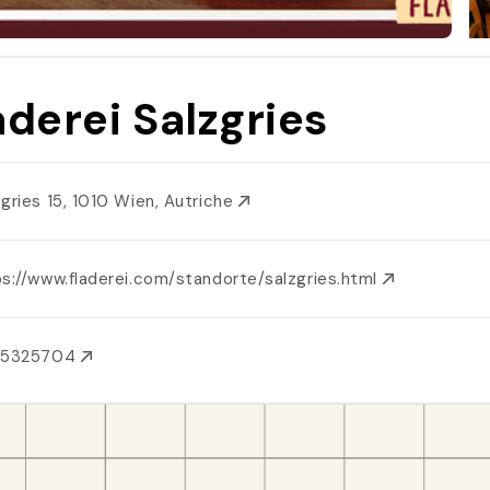
aderei Salzgries
zgries 15, 1010 Wien, Autriche
ps://www.fladerei.com/standorte/salzgries.html
15325704