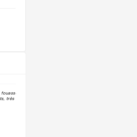
s fouasses pour
"Bar où passer la soirée avant d'aller
s, très bien."
chez Dino's à côté."
@