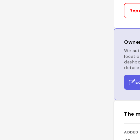
Repo
Owner
We auto
locatio
dashboa
detaile
E
The m
ADDED 