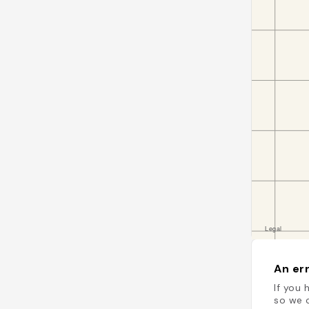
An err
If you 
so we c