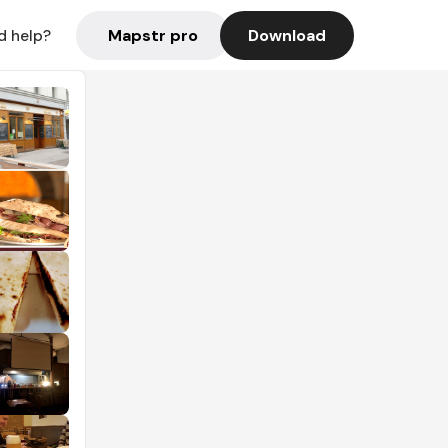
Mapstr pro
Download
d help?