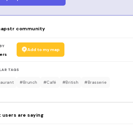
apstr community
BY
Add to my map
ers
LAR TAGS
aurant
#Brunch
#Café
#British
#Brasserie
 users are saying