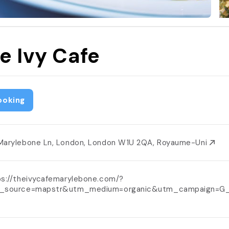
e Ivy Cafe
ooking
Marylebone Ln, London, London W1U 2QA, Royaume-Uni
ps://theivycafemarylebone.com/?
_source=mapstr&utm_medium=organic&utm_campaign=G_