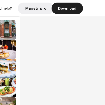
Mapstr pro
Download
d help?