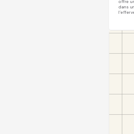
offre u
dans u
l’effer