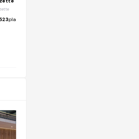
zette
ette
523
places