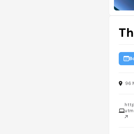
Th
B
96 
htt
utm