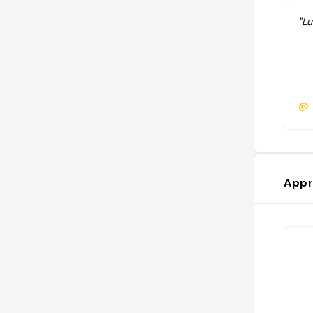
"L
@
Appr