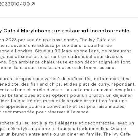
2033010400
y Cafe à Marylebone : un restaurant incontournable
en 2023 par une équipe passionnée, The Ivy Cafe est
ent devenu une adresse prisée dans le quartier de
bone à Londres. Situé au 96 Marylebone Lane, ce restaurant
légance et simplicité, offrant un cadre idéal pour diverses
ons. Son ambiance chaleureuse et son décor soigné en font
 accueillant pour tous les amateurs de bonne cuisine.
taurant propose une variété de spécialités, notamment des
nédicte, des fish and chips, et des plats de curry, répondant
entes d'une clientèle diverse. La carte met en avant des plats
ues britanniques et des options pour un brunch, un déjeuner
îner. La qualité des mets et le service attentif en font une
ie appréciée pour sa convivialité et ses prix raisonnables,
t recommandée pour réserver à l'avance.
phère du lieu est à la fois élégante et décontractée, avec un
ui mêle style moderne et touches traditionnelles. Que ce
ur un brunch entre amis ou un dîner en famille, The Ivy Cafe