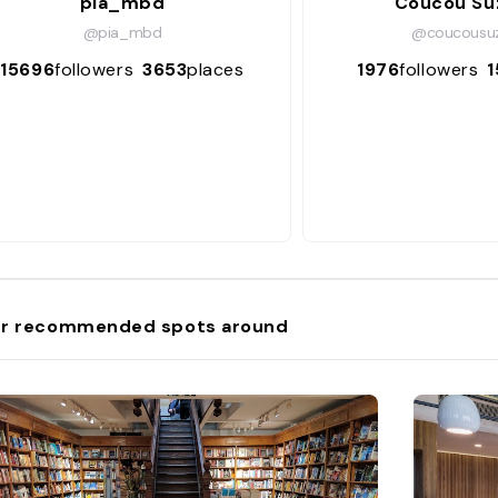
pia_mbd
Coucou Su
@pia_mbd
@coucousuz
15696
followers
3653
places
1976
followers
1
r recommended spots around