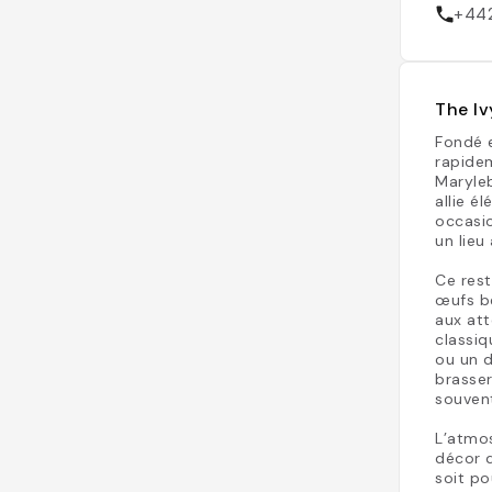
+44
The Iv
Fondé 
rapidem
Maryle
allie é
occasi
un lieu
Ce res
œufs bé
aux att
classiq
ou un d
brasser
souven
L’atmos
décor q
soit po