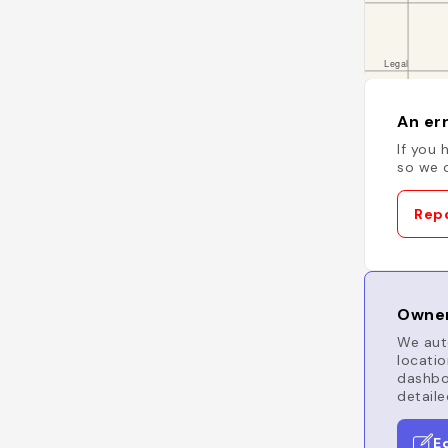
An err
If you 
so we c
Repo
Owner
We auto
locatio
dashboa
detaile
E