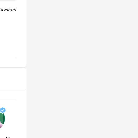
l'avance si
"Miam 😋 english breakfast + cocktail
à tester "
@