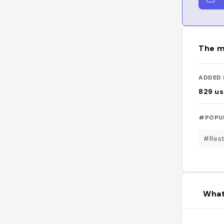
The m
ADDED 
829
us
#POPU
#Rest
What