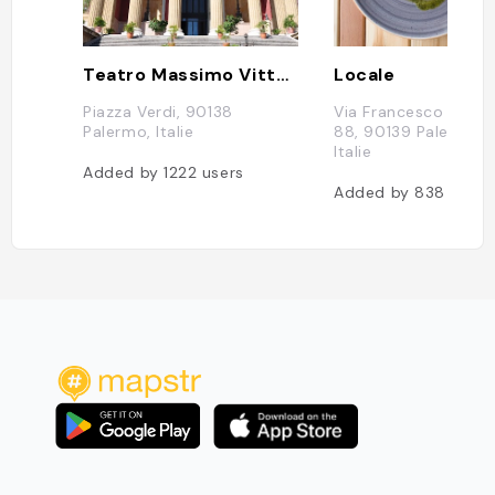
Teatro Massimo Vittorio Emanuele
Locale
Piazza Verdi, 90138
Via Francesco Guard
Palermo, Italie
88, 90139 Palermo P
Italie
Added by
1222
users
Added by
838
users