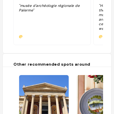
"musée d'archéologie régionale de
"Housed 
Palerme"
the Filli
museum 
architec
ceramics
weapons
collectio
@
@
Venetian
antiquit
Siracusa
sculptur
ancient 
Other recommended spots around