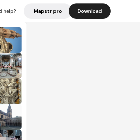
Mapstr pro
Download
d help?