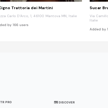
 Cigno Trattoria dei Martini
Sucar Br
azza Carlo D'Arco, 1, 46100 Mantova MN, Italie
Via Camil
Italie
ded by
166
users
Added by
STR PRO
🗺 DISCOVER