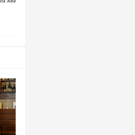
ta Alberti."
@