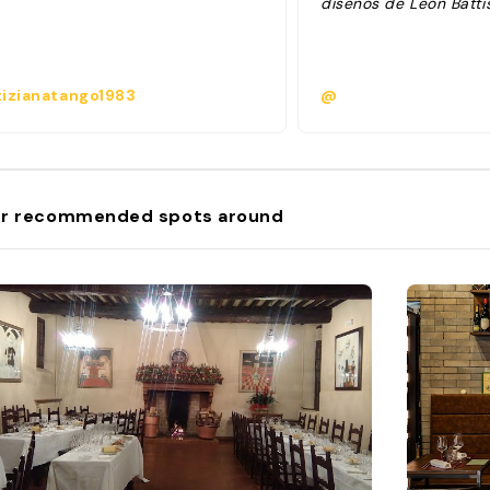
diseños de Leon Battis
izianatango1983
@
r recommended spots around