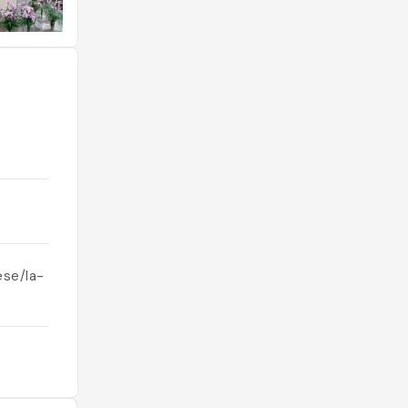
e
ese/la-