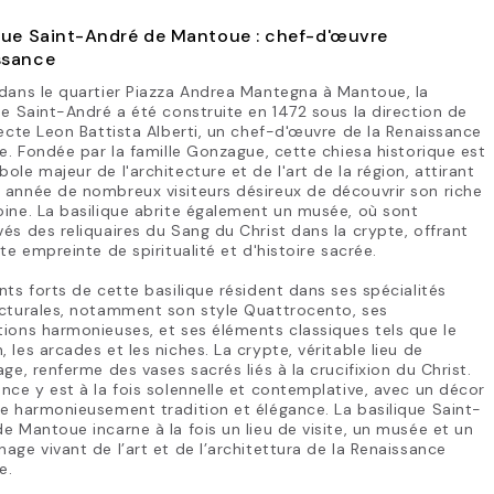
que Saint-André de Mantoue : chef-d'œuvre
ssance
dans le quartier Piazza Andrea Mantegna à Mantoue, la
ue Saint-André a été construite en 1472 sous la direction de
tecte Leon Battista Alberti, un chef-d'œuvre de la Renaissance
ne. Fondée par la famille Gonzague, cette chiesa historique est
ole majeur de l'architecture et de l'art de la région, attirant
année de nombreux visiteurs désireux de découvrir son riche
ine. La basilique abrite également un musée, où sont
és des reliquaires du Sang du Christ dans la crypte, offrant
ite empreinte de spiritualité et d'histoire sacrée.
nts forts de cette basilique résident dans ses spécialités
ecturales, notamment son style Quattrocento, ses
ions harmonieuses, et ses éléments classiques tels que le
 les arcades et les niches. La crypte, véritable lieu de
age, renferme des vases sacrés liés à la crucifixion du Christ.
nce y est à la fois solennelle et contemplative, avec un décor
e harmonieusement tradition et élégance. La basilique Saint-
e Mantoue incarne à la fois un lieu de visite, un musée et un
age vivant de l’art et de l’architettura de la Renaissance
e.