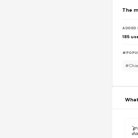
The m
ADDED 
185
us
#POPU
#Chi
What
"gr
dom