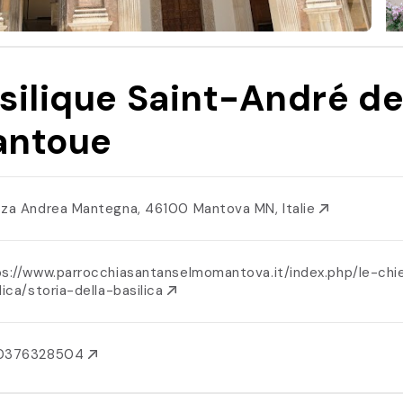
silique Saint-André d
ntoue
zza Andrea Mantegna, 46100 Mantova MN, Italie
ps://www.parrocchiasantanselmomantova.it/index.php/le-chi
lica/storia-della-basilica
0376328504