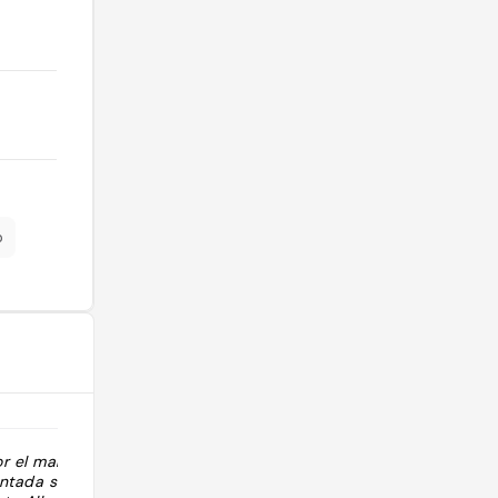
p
or el marqués
"Reliquaires du Sang du Christ dans
vantada según
la crypte"