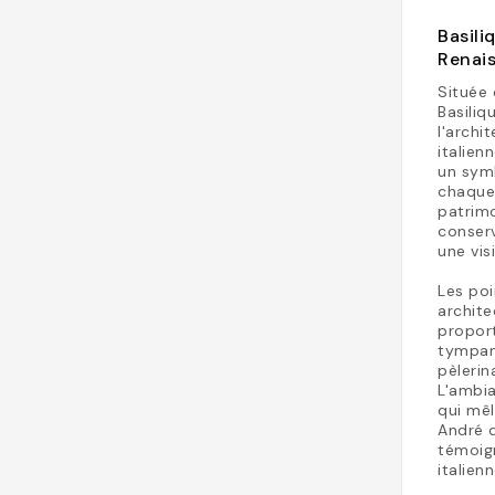
Basili
Renai
Située 
Basiliq
l'archi
italien
un symb
chaque 
patrimo
conserv
une vis
Les poi
archit
proport
tympan,
pèlerin
L'ambia
qui mêl
André d
témoign
italienn