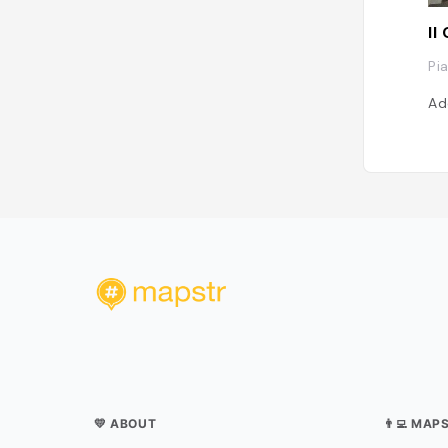
Il
Pi
Ad
💛 ABOUT
👨‍💻 MAP