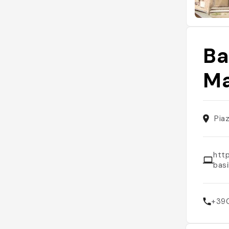
Ba
Ma
Pia
htt
basi
+39