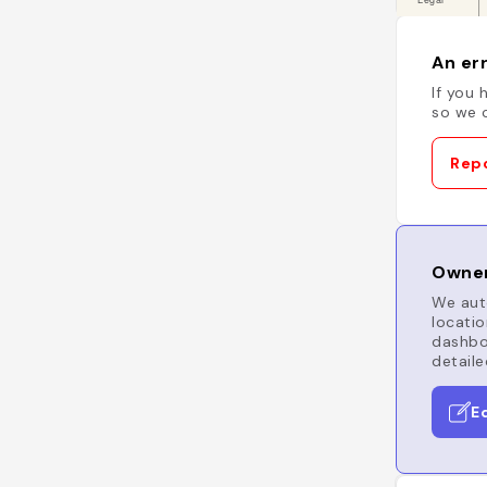
An err
If you 
so we c
Repo
Owner
We auto
locatio
dashboa
detaile
E