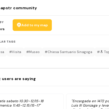
apstr community
BY
Add to my map
ers
LAR TAGS
esa
#Visita
#Museo
#Chiesa Santuario Sinagoga
#🔝 To
 users are saying
atis sabato 10.30-12/15-18
"Encargada en 1472 p
enica 11.45-12.15/15-17"
Luis III Gonzaga y le