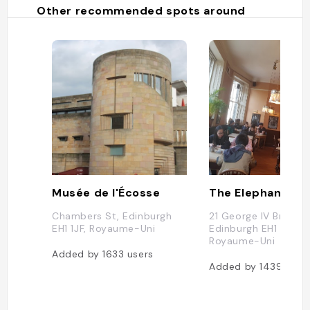
Other recommended spots around
Musée de l'Écosse
The Elephant Ho
Chambers St, Edinburgh
21 George IV Bridge,
EH1 1JF, Royaume-Uni
Edinburgh EH1 1EN,
Royaume-Uni
Added by
1633
users
Added by
1439
user