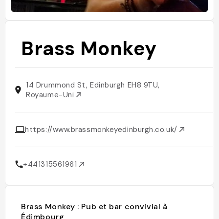
Brass Monkey
14 Drummond St, Edinburgh EH8 9TU,
Royaume-Uni
https://www.brassmonkeyedinburgh.co.uk/
+441315561961
Brass Monkey : Pub et bar convivial à
Édimbourg