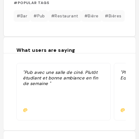
#POPULAR TAGS
#Bar
#Pub
#Restaurant
#Bière
#Bières
What users are saying
"Pub avec une salle de ciné. Plutôt
"Plus d'i
étudiant et bonne ambiance en fin
Edimbour
de semaine "
@
@