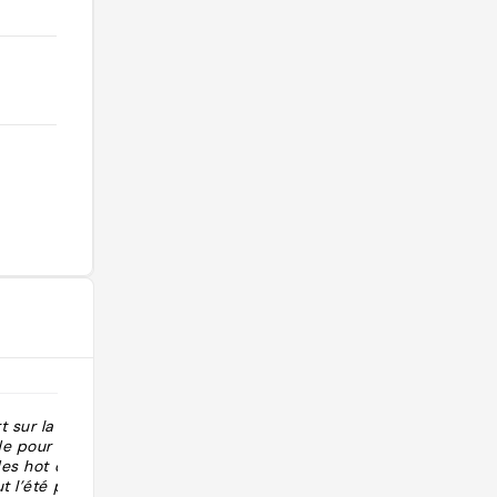
 sur la
"Restaurant : Crêperie du Chien Assis
de pour
Localisation : Guérande, Loire-
des hot dog
Atlantique Budget : non renseigné
t l’été puis à
Source : rubrique “Au restaurant” de