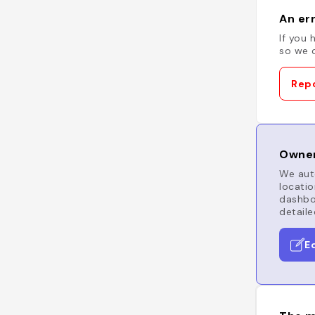
An err
If you 
so we c
Repo
Owner
We auto
locatio
dashboa
detaile
E