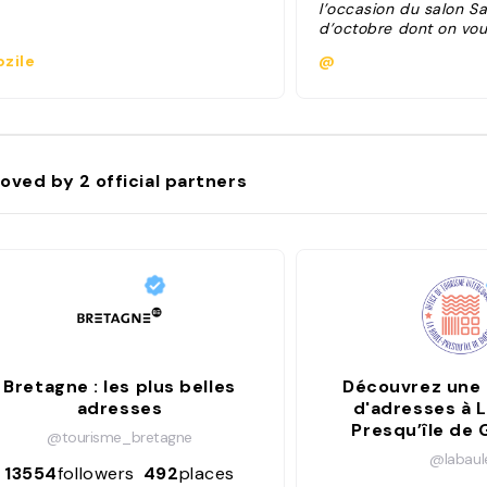
l’occasion du salon S
d’octobre dont on vou
zile
@
oved by
2
official partners
Bretagne : les plus belles
Découvrez une 
adresses
d'adresses à L
Presqu’île de
@tourisme_bretagne
@labaul
13554
followers
492
places