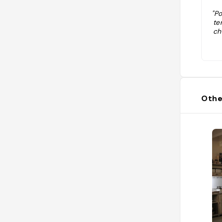
"P
te
ch
Othe