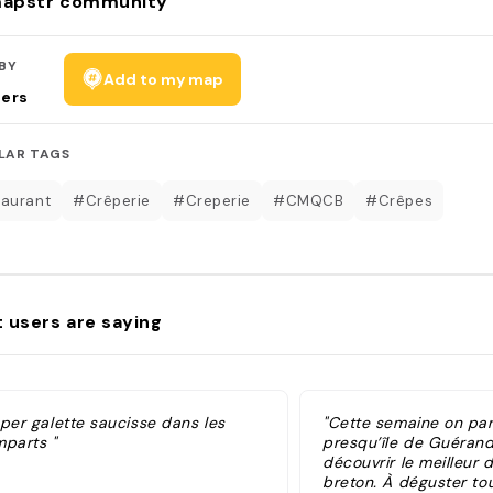
apstr community
BY
Add to my map
sers
LAR TAGS
aurant
#Crêperie
#Creperie
#CMQCB
#Crêpes
 users are saying
uper galette saucisse dans les
"Cette semaine on part
mparts "
presqu’île de Guéran
découvrir le meilleur 
breton. À déguster tou