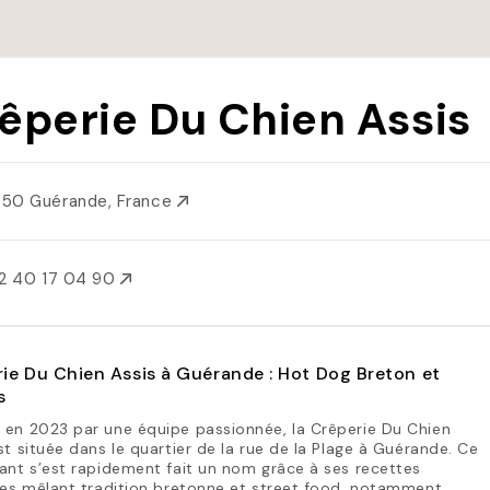
êperie Du Chien Assis
50 Guérande, France
2 40 17 04 90
ie Du Chien Assis à Guérande : Hot Dog Breton et
s
 en 2023 par une équipe passionnée, la Crêperie Du Chien
st située dans le quartier de la rue de la Plage à Guérande. Ce
ant s’est rapidement fait un nom grâce à ses recettes
les mêlant tradition bretonne et street food, notamment