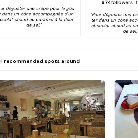
674
followers
our déguster une crêpe pour le gôu
r dans un cône accompagnée d'un
"Pour déguster une cr
ocolat chaud au caramel à la fleur
ter dans un cône ac
de sel."
chocolat chaud au car
de sel.
r recommended spots around