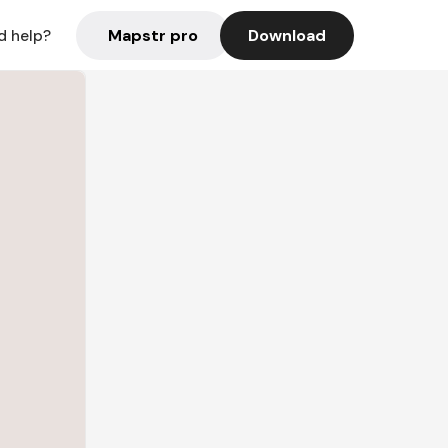
Mapstr pro
Download
d help?