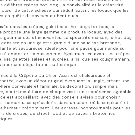
s célèbres crêpes hot-dog. La convivialité et la créativité
 cœur de cette adresse qui séduit autant les locaux que les
es en quête de saveurs authentiques.
isée dans les crêpes, galettes et hot dogs bretons, la
ie propose une large gamme de produits locaux, avec des
s gourmandes et innovantes. La spécialité maison, le hot dog
 consiste en une galette garnie d’une saucisse bretonne,
llante et savoureuse, idéale pour une pause gourmande sur
ou à emporter. La maison met également en avant ses crêpes
, ses galettes salées et sucrées, ainsi que ses kouign amann,
s pour une dégustation authentique.
nce à la Crêperie Du Chien Assis est chaleureuse et
actée, avec un décor original évoquant la jungle, créant une
ère conviviale et familiale. La décoration, simple mais
ve, contribue à faire de chaque visite une expérience agréable.
ice est accueillant, avec des conseils avisés pour choisir
es nombreuses spécialités, dans un cadre où la simplicité et
ne humeur prédominent. Une adresse incontournable pour les
rs de crêpes, de street food et de saveurs bretonnes
tiques.