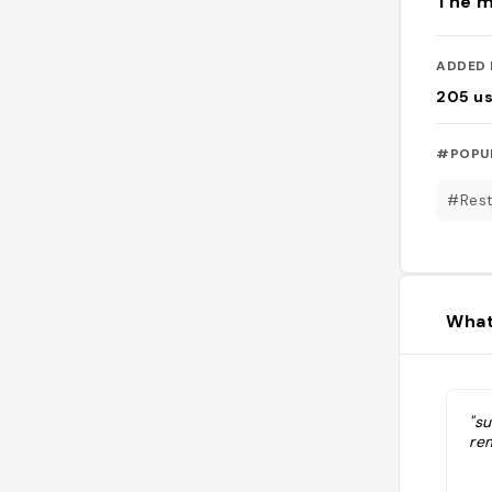
The m
ADDED 
205
u
#POPU
#Rest
What
"s
re