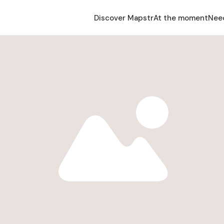
Discover Mapstr
At the moment
Nee