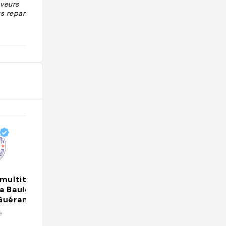
aveurs
C'est meilleur quand c'est bon
s reparlera."
(pages publiques 1 à 9)."
@vero31
multitude
a Baule –
 Guérande
e