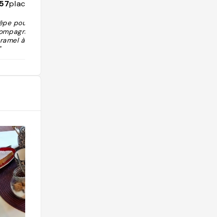
157
places
êpe pour le gôu
compagnée d'un
amel à la fleur
"