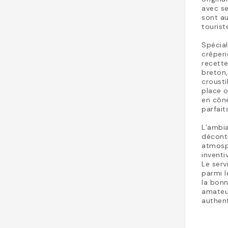
avec se
sont au
tourist
Spécial
crêper
recette
breton,
crousti
place 
en cône
parfait
L’ambia
décontr
atmosph
inventi
Le serv
parmi l
la bon
amateu
authen