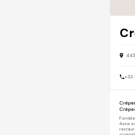
Cr
443
+33 
Crêper
Crêpe
Fondée
Assis e
restaur
origina