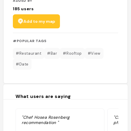
ADDED BY
185
users
Add to my map
#POPULAR TAGS
#Restaurant
#Bar
#Rooftop
#View
#Date
What users are saying
"Chef Hosea Rosenberg
"Chefs t
recommendation "
phenome