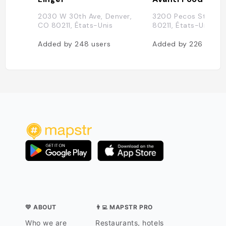
2030 W 30th Ave, Denver,
3200 Pecos St, Den
CO 80211, États-Unis
80211, États-Unis
Added by
248
users
Added by
226
users
💛 ABOUT
👨‍💻 MAPSTR PRO
Who we are
Restaurants, hotels