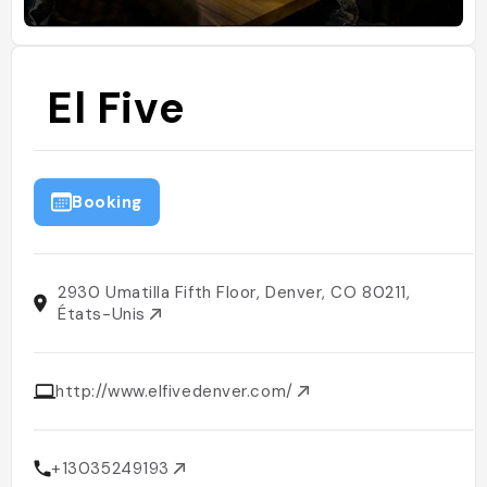
El Five
Booking
2930 Umatilla Fifth Floor, Denver, CO 80211,
États-Unis
http://www.elfivedenver.com/
+13035249193