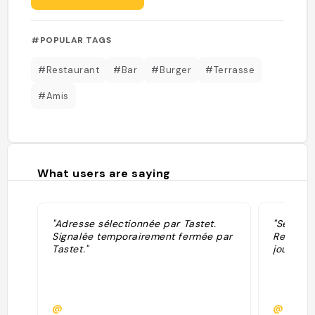
#POPULAR TAGS
#Restaurant
#Bar
#Burger
#Terrasse
#Amis
What users are saying
"Adresse sélectionnée par Tastet.
"Sélecti
Signalée temporairement fermée par
Restaura
Tastet."
jour le 3
@
@