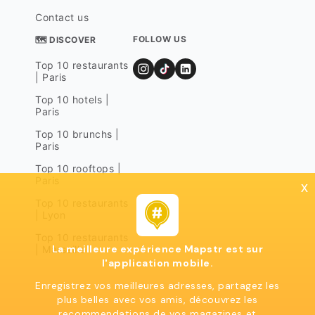
Contact us
FOLLOW US
🗺 DISCOVER
Top 10 restaurants
| Paris
Top 10 hotels |
Paris
Top 10 brunchs |
Paris
Top 10 rooftops |
Paris
x
Top 10 restaurants
| Lyon
Top 10 restaurants
La meilleure expérience Mapstr est sur
| Marseille
l'application mobile.
Enregistrez vos meilleures adresses, partagez les
plus belles avec vos amis, découvrez les
recommendations de vos magazines et