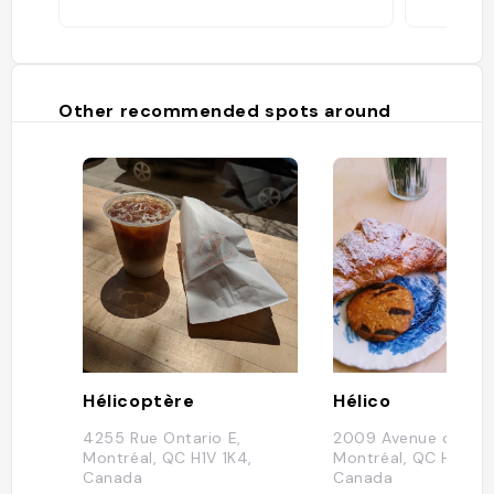
Other recommended spots around
Hélicoptère
Hélico
4255 Rue Ontario E,
2009 Avenue de la S
Montréal, QC H1V 1K4,
Montréal, QC H1V 2K
Canada
Canada