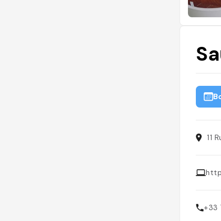
Sa
B
11 
htt
+33 