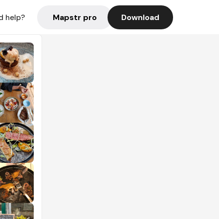
Mapstr pro
Download
d help?