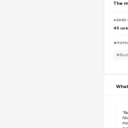
The m
ADDED 
45
use
#POPU
#Rest
What
"R
fév
mo