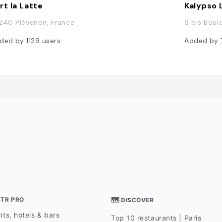
rt la Latte
Kalypso 
240 Plévenon, France
8 bis Boul
ded by
1129
users
Added by
STR PRO
🗺 DISCOVER
ts, hotels & bars
Top 10 restaurants | Paris