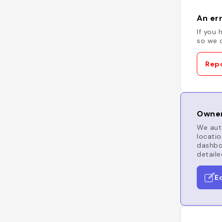
An err
If you 
so we c
Repo
Owner
We auto
locatio
dashboa
detaile
E