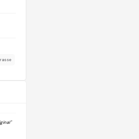
rasse
ginal"
"Super - produit de saison - très
belle déco"