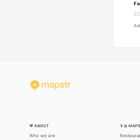
Fo
22
Ad
💛 ABOUT
👨‍💻 MAP
Who we are
Restauran