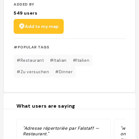
ADDED BY
549
users
Add to my map
#POPULAR TAGS
#Restaurant
#Italian
#Italien
#Zu versuchen
#Dinner
What users are saying
"Adresse répertoriée par Falstaff —
"weekly
Restaurant."
on what'