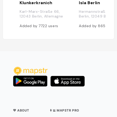
Klunkerkranich
Isla Berlin
Karl-Marx-Straße 66,
Hermannstraße 37,1
12043 Berlin, Allemagne
Berlin, 12049 Berlin
Added by
7722
users
Added by
865
users
💛 ABOUT
👨‍💻 MAPSTR PRO