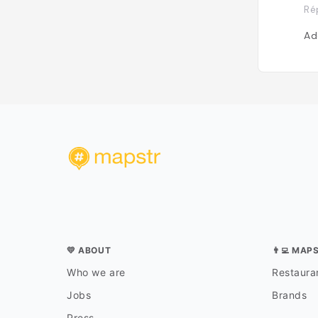
Ré
Ad
💛 ABOUT
👨‍💻 MAP
Who we are
Restauran
Jobs
Brands
Press