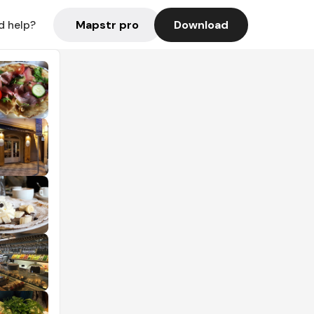
Mapstr pro
Download
d help?