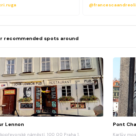
ri.ruga
@francescaandreol
r recommended spots around
r Lennon
Pont Cha
lkopřevorské náměstí, 100 00 Praha 1,
Karlův mos