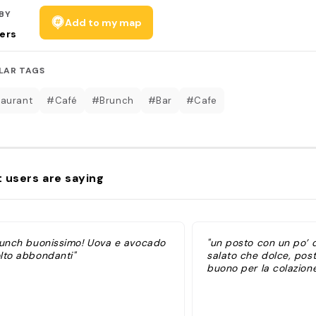
BY
Add to my map
ers
LAR TAGS
aurant
#Café
#Brunch
#Bar
#Cafe
 users are saying
runch buonissimo! Uova e avocado
"un posto con un po’ d
lto abbondanti"
salato che dolce, post
buono per la colazione