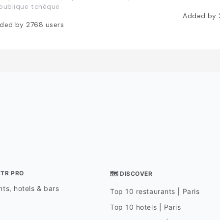
publique tchèque
Added by
ded by
2768
users
STR PRO
🗺 DISCOVER
ts, hotels & bars
Top 10 restaurants | Paris
Top 10 hotels | Paris