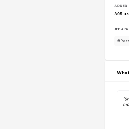
ADDED 
395
us
#POPU
#Rest
What
"B
mo