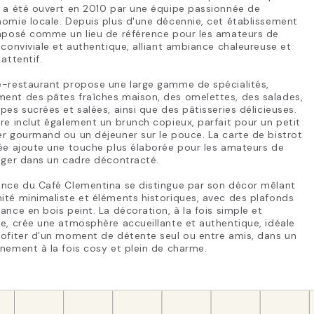
 a été ouvert en 2010 par une équipe passionnée de
omie locale. Depuis plus d'une décennie, cet établissement
imposé comme un lieu de référence pour les amateurs de
 conviviale et authentique, alliant ambiance chaleureuse et
 attentif.
é-restaurant propose une large gamme de spécialités,
ent des pâtes fraîches maison, des omelettes, des salades,
pes sucrées et salées, ainsi que des pâtisseries délicieuses.
re inclut également un brunch copieux, parfait pour un petit
r gourmand ou un déjeuner sur le pouce. La carte de bistrot
ée ajoute une touche plus élaborée pour les amateurs de
éger dans un cadre décontracté.
ance du Café Clementina se distingue par son décor mêlant
té minimaliste et éléments historiques, avec des plafonds
ance en bois peint. La décoration, à la fois simple et
e, crée une atmosphère accueillante et authentique, idéale
ofiter d'un moment de détente seul ou entre amis, dans un
nement à la fois cosy et plein de charme.