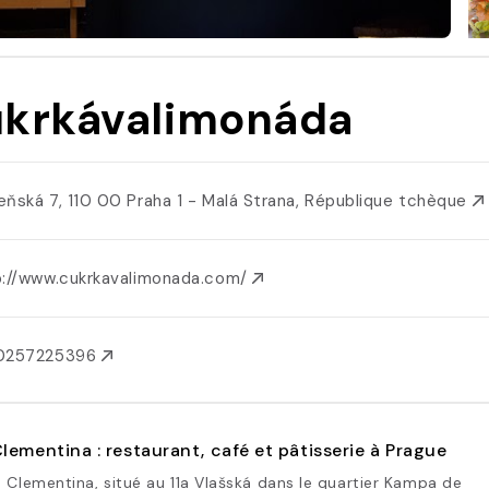
krkávalimonáda
eňská 7, 110 00 Praha 1 - Malá Strana, République tchèque
p://www.cukrkavalimonada.com/
0257225396
lementina : restaurant, café et pâtisserie à Prague
 Clementina, situé au 11a Vlašská dans le quartier Kampa de