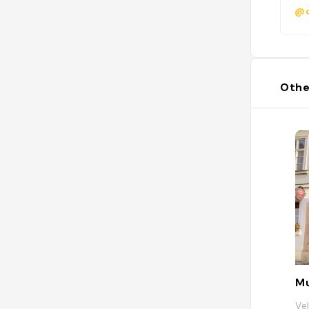
@c
Othe
Mu
Ve