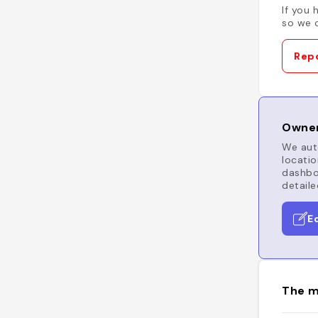
If you 
so we c
Repo
Owner
We auto
locatio
dashboa
detaile
E
The m