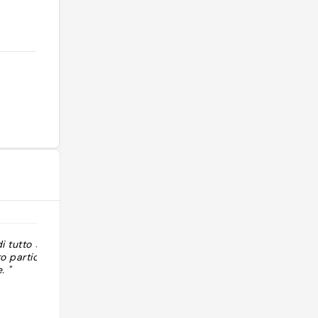
i tutto sia
"Buona colazione! Tante torte. Caffè
o particolare
piacevole"
. "