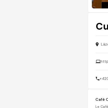
Cu
Láz
htt
+42
Café C
Le Café