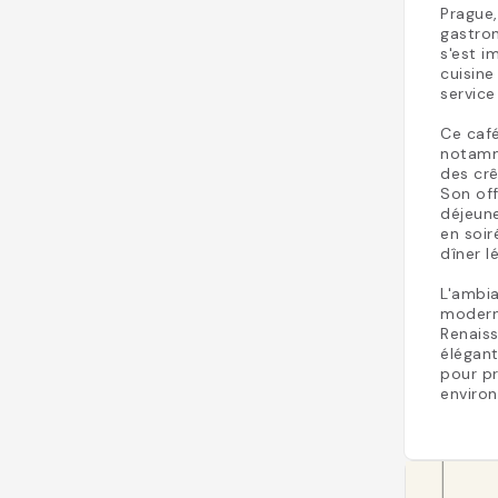
Prague,
gastron
s'est 
cuisine
service
Ce caf
notamm
des crê
Son off
déjeune
en soir
dîner l
L'ambi
moderni
Renaiss
élégant
pour pr
environ