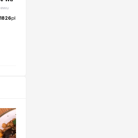
adresses 🌱
cewu
@mapstrcommunity
1826
places
17001
followers
1767
places