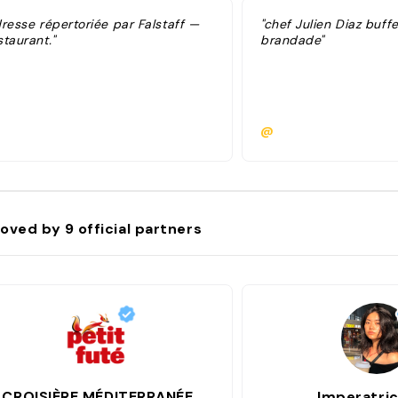
dresse répertoriée par Falstaff —
"chef Julien Diaz buff
taurant."
brandade"
@
oved by
9
official partners
CROISIÈRE MÉDITERRANÉE
Imperatri