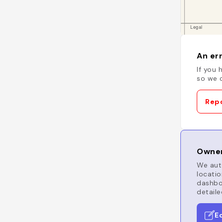
An err
If you 
so we c
Repo
Owner
We auto
locatio
dashboa
detaile
E