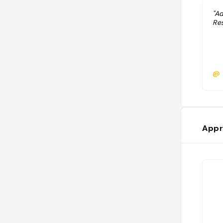
"A
Res
@
Appr