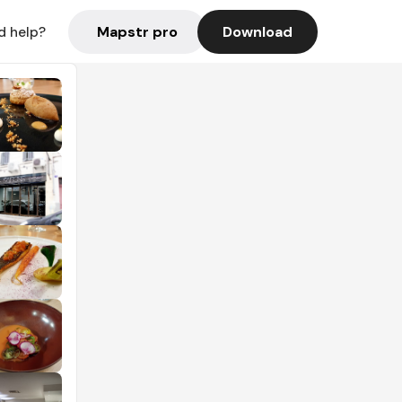
Mapstr pro
Download
d help?