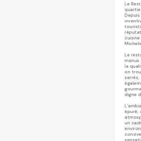
Le Rest
quartie
Depuis 
inventi
touris
réputa
cuisine
Micheli
Le res
menus e
la qual
on trou
serrés,
égalem
gourma
digne d
L’ambi
épuré, 
atmosph
un cad
enviro
convive
sensati