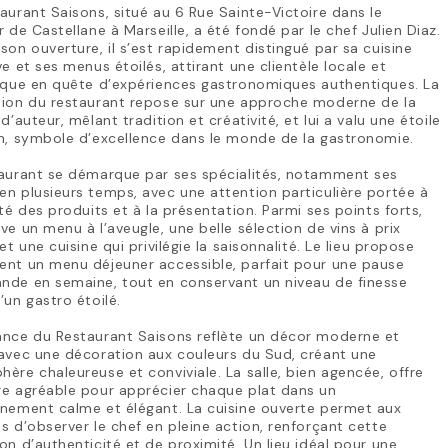
aurant Saisons, situé au 6 Rue Sainte-Victoire dans le
r de Castellane à Marseille, a été fondé par le chef Julien Diaz.
son ouverture, il s’est rapidement distingué par sa cuisine
ve et ses menus étoilés, attirant une clientèle locale et
tique en quête d’expériences gastronomiques authentiques. La
tion du restaurant repose sur une approche moderne de la
 d’auteur, mêlant tradition et créativité, et lui a valu une étoile
n, symbole d’excellence dans le monde de la gastronomie.
taurant se démarque par ses spécialités, notamment ses
n plusieurs temps, avec une attention particulière portée à
ité des produits et à la présentation. Parmi ses points forts,
ve un menu à l’aveugle, une belle sélection de vins à prix
 et une cuisine qui privilégie la saisonnalité. Le lieu propose
ent un menu déjeuner accessible, parfait pour une pause
nde en semaine, tout en conservant un niveau de finesse
’un gastro étoilé.
ance du Restaurant Saisons reflète un décor moderne et
avec une décoration aux couleurs du Sud, créant une
ère chaleureuse et conviviale. La salle, bien agencée, offre
re agréable pour apprécier chaque plat dans un
nnement calme et élégant. La cuisine ouverte permet aux
s d’observer le chef en pleine action, renforçant cette
on d’authenticité et de proximité. Un lieu idéal pour une