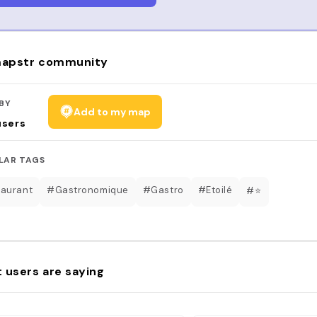
apstr community
BY
Add to my map
users
LAR TAGS
aurant
#Gastronomique
#Gastro
#Etoilé
#⭐️
 users are saying