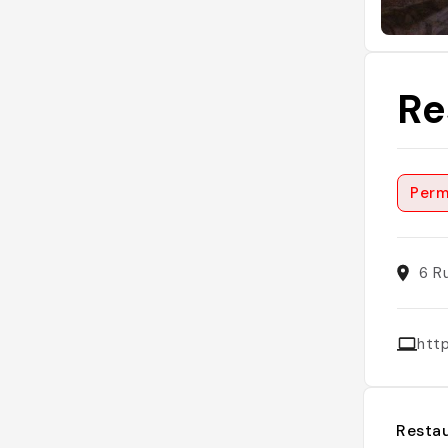
Re
Perm
6 R
htt
Restau