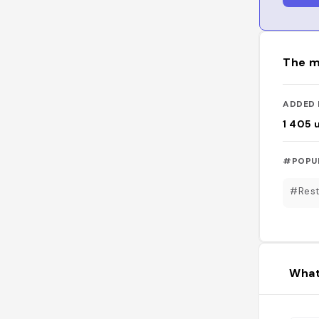
The m
ADDED 
1 405
#POPU
#Rest
What