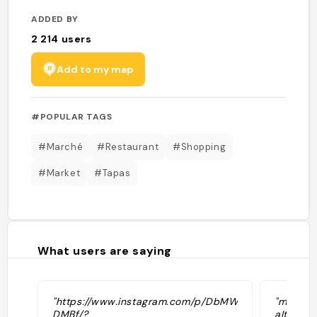
ADDED BY
2 214
users
Add to my map
#POPULAR TAGS
#Marché
#Restaurant
#Shopping
#Market
#Tapas
What users are saying
"https://www.instagram.com/p/DbMWXx-
"marché
DMBf/?
alternat