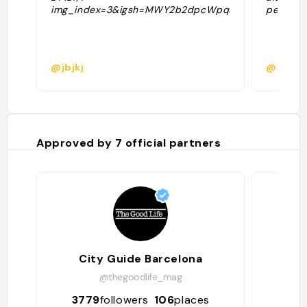
img_index=3&igsh=MWY2b2dpcWpqaDB5Ng=="
peut man
@jbjkj
@
Approved by
7
official partners
City Guide Barcelona
@thegoodlife_mag
3779
followers
106
places
359