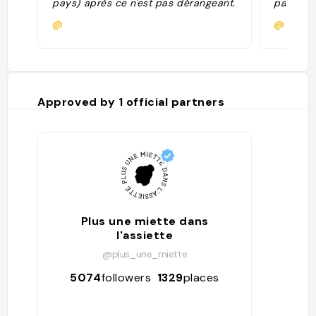
pays) après ce n'est pas dérangeant.
pays) ap
Sandwich B: le raw sausage c'est
Sandwich
@
@
bien de la saucisse cru😃🔫"
bien de 
Approved by
1
official partners
Plus une miette dans
l'assiette
@plus_une_miette
5074
followers
1329
places