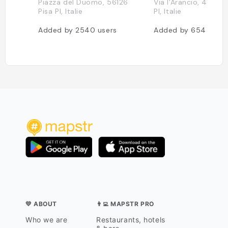
Piazza del Duomo, 56126
Via l'Arancio, 4, 561
Pisa PI, Italie
PI, Italie
Added by
2540
users
Added by
654
users
💛 ABOUT
👨‍💻 MAPSTR PRO
Who we are
Restaurants, hotels