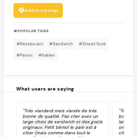
Add to my map
#POPULAR TAGS
#Restaurant
#Sandwich
#Street food
#Panini
#Italien
What users are saying
"Très viandard mais viande de très
"Très vi
bonne de qualité. Pas cher avec un
bonne de
large choix de sandwich et des goûts
large ch
originaux. Petit bémol le pain est à
originau
chier (mais comme dans tout le
chier (m