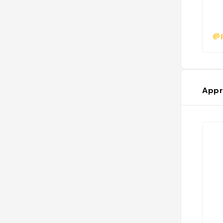
@p
Appr