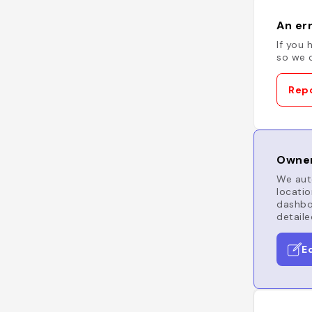
An err
If you 
so we c
Repo
Owner
We auto
locatio
dashboa
detaile
E