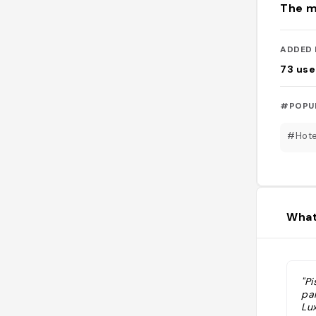
The m
ADDED 
73
use
#POPU
#Hote
What
"P
par
Lu