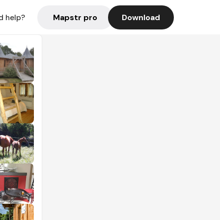
Mapstr pro
Download
d help?