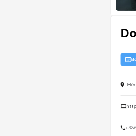
Do
B
Mér
htt
+33