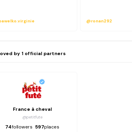
awelko.virginie
@ronan292
oved by
1
official partners
France à cheval
@petitfute
74
followers
597
places