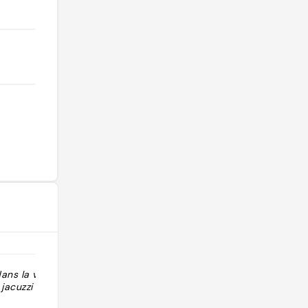
ns la villa Inès
"Endroit exceptionnel a découvrir en
jacuzzi 😍"
amoureux "