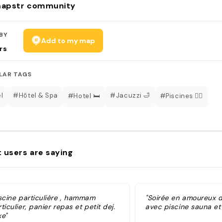
apstr community
BY
Add to my map
rs
LAR TAGS
l
#Hôtel & Spa
#Jacuzzi 🛁
#Hotel 🛏
#Piscines 🏊‍♀️
 users are saying
iscine particulière , hammam
"Soirée en amoureux da
ticulier, panier repas et petit dej.
avec piscine sauna et 
xe"