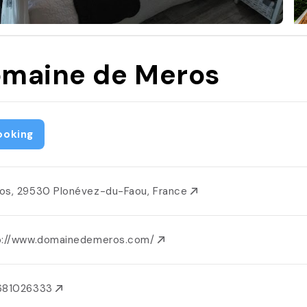
maine de Meros
ooking
os, 29530 Plonévez-du-Faou, France
p://www.domainedemeros.com/
681026333