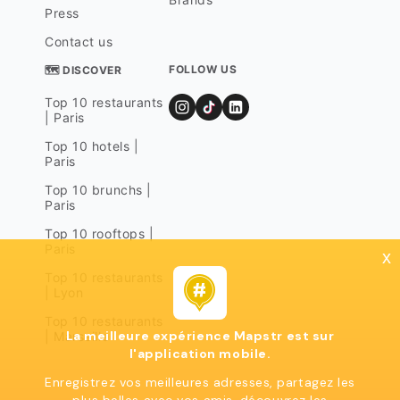
Press
Contact us
FOLLOW US
🗺 DISCOVER
Top 10 restaurants
| Paris
Top 10 hotels |
Paris
Top 10 brunchs |
Paris
Top 10 rooftops |
Paris
x
Top 10 restaurants
| Lyon
Top 10 restaurants
La meilleure expérience Mapstr est sur
| Marseille
l'application mobile.
Enregistrez vos meilleures adresses, partagez les