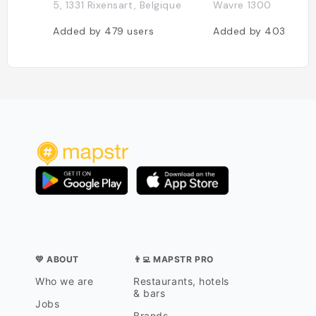
5, 1331 Rixensart, Belgique
Wavre 1300
Added by
479
users
Added by
403
users
💛 ABOUT
👨‍💻 MAPSTR PRO
Who we are
Restaurants, hotels
& bars
Jobs
Brands