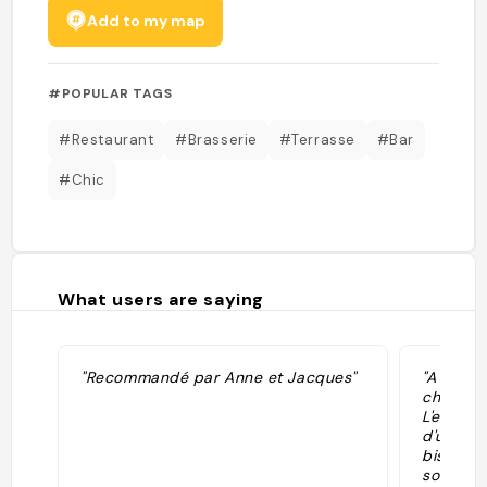
Add to my map
#POPULAR TAGS
#Restaurant
#Brasserie
#Terrasse
#Bar
#Chic
What users are saying
"Recommandé par Anne et Jacques"
"A éviter
changé d
L'enviro
d'un gas
bistrot s
sont cla