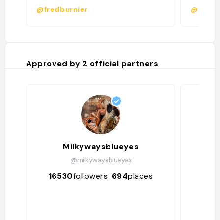
poussen
@fredburnier
@baudo
grosse m
rentable
Approved by
2
official partners
Milkywaysblueyes
Ba
@milkywaysblueyes
16530
followers
694
places
114