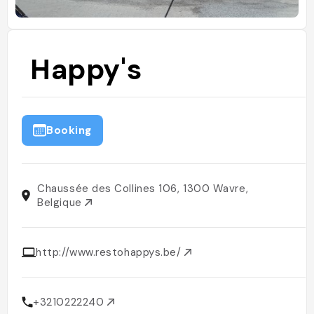
Happy's
Booking
Chaussée des Collines 106, 1300 Wavre,
Belgique
http://www.restohappys.be/
+3210222240