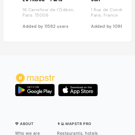
16 Carrefour de l'Odéon,
1 Rue de Condé, 75
Paris 75006
Paris, France
Added by
11582
users
Added by
10983
use
💛 ABOUT
👨‍💻 MAPSTR PRO
Who we are
Restaurants, hotels