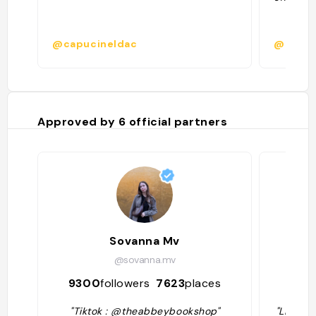
@capucineldac
@
Approved by
6
official partners
Sovanna Mv
Vale
@sovanna.mv
9300
followers
7623
places
194
"Tiktok : @theabbeybookshop"
"Librair