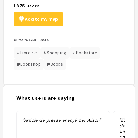
1 875
users
Add to my map
#POPULAR TAGS
#Librairie
#Shopping
#Bookstore
#Bookshop
#Books
What users are saying
"Article de presse envoyé par Alison"
"librair
des bou
une cave
entre le