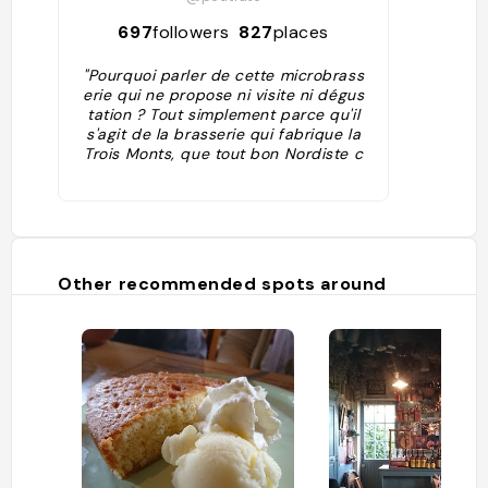
697
followers
827
places
"Pourquoi parler de cette microbrass
erie qui ne propose ni visite ni dégus
tation ? Tout simplement parce qu'il
s'agit de la brasserie qui fabrique la
Trois Monts, que tout bon Nordiste c
onnaît, ainsi que la Gavroche, qu'ens
uite une boutique permet d'acheter
divers produits et coffrets cadeaux e
t qu'enfin il s'agit de la boisson que n
ous autres, Petit Futé, nous déguston
s après nos innombrables réunions d
Other recommended spots around
e travail mais, bien entendu, avec mo
dération et uniquement après le boul
ot."