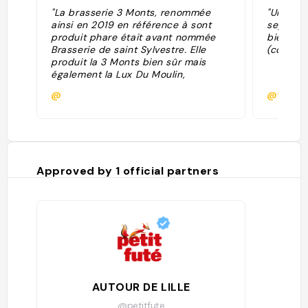
"La brasserie 3 Monts, renommée
"Une gui
ainsi en 2019 en référence à sont
septemb
produit phare était avant nommée
bières, 
Brasserie de saint Sylvestre. Elle
(concerts
produit la 3 Monts bien sûr mais
également la Lux Du Moulin,
l’Heritage et la Houthakker."
@
@fionit
Approved by
1
official partners
AUTOUR DE LILLE
@petitfute