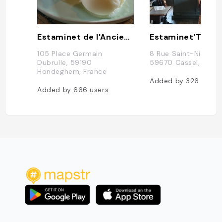
Estaminet de l'Ancienne Maison Commune
105 Place Germain
8 Rue Saint-Nicolas,
Dubrulle, 59190
59670 Cassel, Franc
Hondeghem, France
Added by
326
users
Added by
666
users