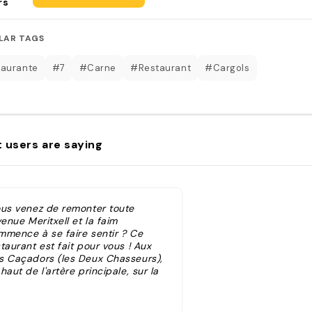
rs
LAR TAGS
aurante
#7
#Carne
#Restaurant
#Cargols
 users are saying
ous venez de remonter toute
venue Meritxell et la faim
mmence à se faire sentir ? Ce
taurant est fait pour vous ! Aux
s Caçadors (les Deux Chasseurs),
haut de l'artère principale, sur la
ace Rebés, les gros appétits seront
mblés : on y sert dans une
biance chaleureuse et sans