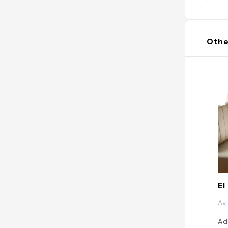
ch
ty
de
mé
Othe
re
boi
ave
enr
El
Av
Ad