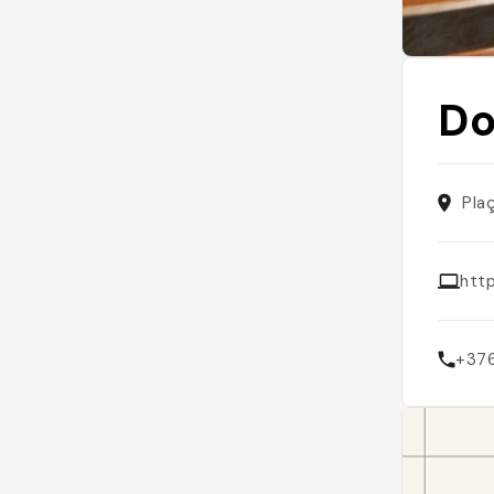
Do
Pla
htt
+37