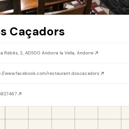
s Caçadors
ça Rebés, 2, AD500 Andorra la Vella, Andorre
p://www.facebook.com/restaurant.doscacadors
6827467