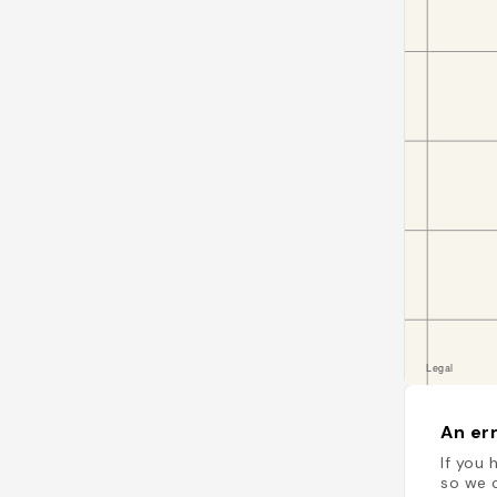
An err
If you 
so we c