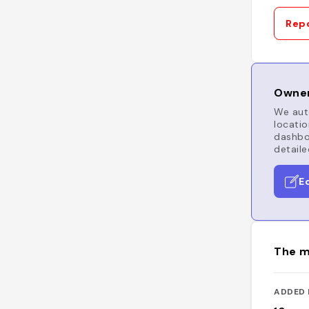
Repo
Owner
We auto
locatio
dashboa
detaile
E
The m
ADDED 