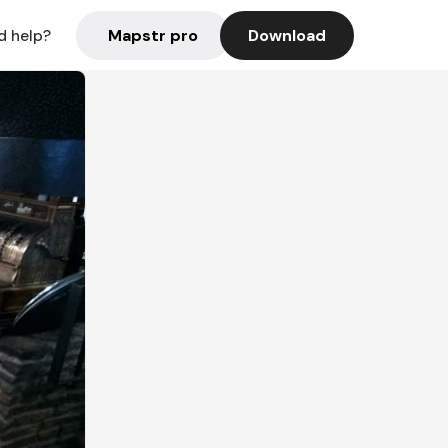
Mapstr pro
Download
d help?