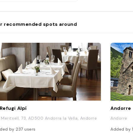
ichis des plats de viande
piquement andorrans, mais aussi
s spécialités marines
diterranéennes. La petite salle du
r recommended spots around
staurant garnie d'imposantes
series est rustique et conviviale,
c sa très belle et antique caisse
egistreuse."
 Refugi Alpí
Andorre
. Meritxell, 73, AD500 Andorra la Vella, Andorre
Andorre
ded by
237
users
Added by