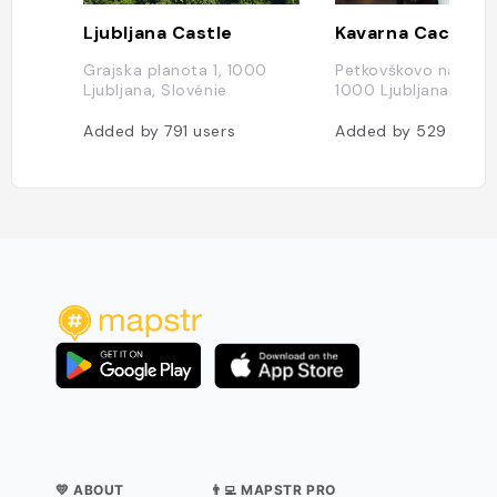
Ljubljana Castle
Kavarna Cacao
Grajska planota 1, 1000
Petkovškovo nabrežj
Ljubljana, Slovénie
1000 Ljubljana, Slov
Added by
791
users
Added by
529
users
💛 ABOUT
👨‍💻 MAPSTR PRO