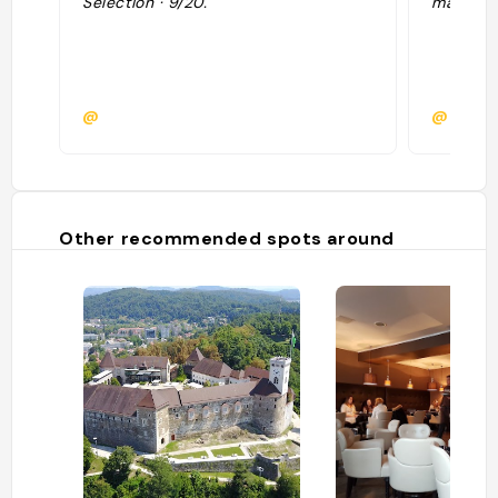
Sélection · 9/20."
mangé a
@
@
Other recommended spots around