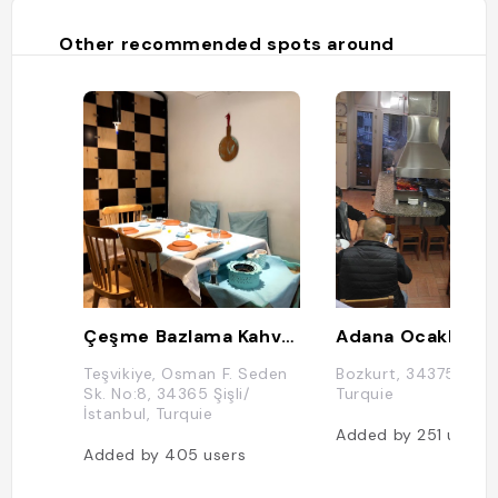
Other recommended spots around
Çeşme Bazlama Kahvaltı Nişantaşı
Adana Ocakbasi
Teşvikiye, Osman F. Seden
Bozkurt, 34375 İstan
Sk. No:8, 34365 Şişli/
Turquie
İstanbul, Turquie
Added by
251
users
Added by
405
users