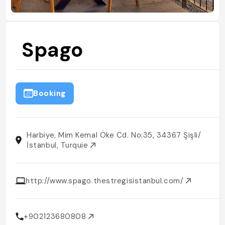
Spago
Booking
Harbiye, Mim Kemal Öke Cd. No:35, 34367 Şişli/
İstanbul, Turquie
http://www.spago.thestregisistanbul.com/
+902123680808