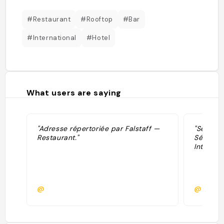
#Restaurant
#Rooftop
#Bar
#International
#Hotel
What users are saying
"Adresse répertoriée par Falstaff —
"Sélecti
Restaurant."
Sélectio
Internati
@
@