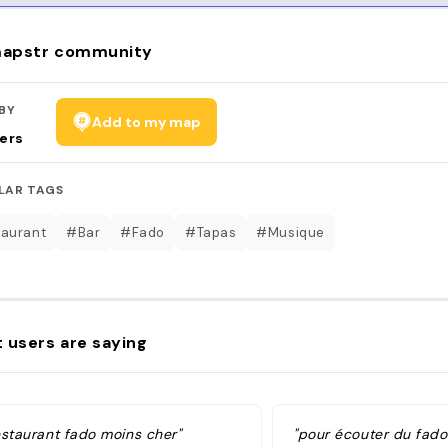
apstr community
BY
Add to my map
ers
LAR TAGS
aurant
#Bar
#Fado
#Tapas
#Musique
 users are saying
estaurant fado moins cher"
"pour écouter du fado