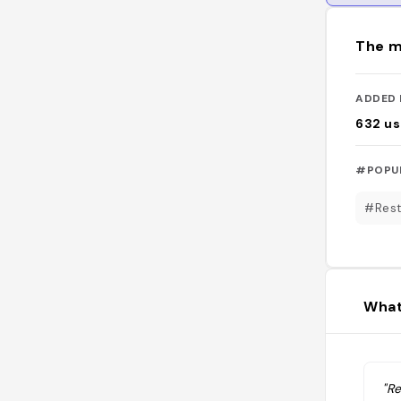
The m
ADDED 
632
us
#POPU
#Rest
What
"R