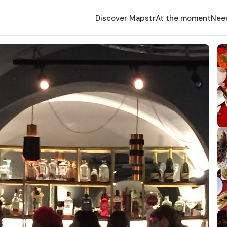
Discover Mapstr
At the moment
Nee