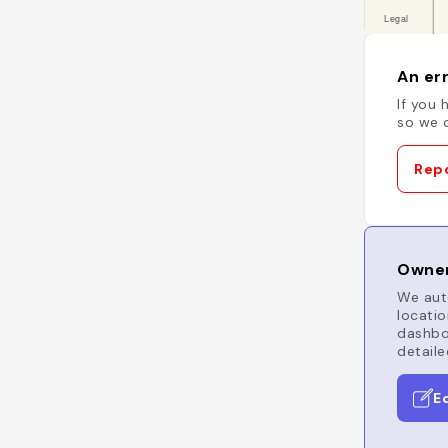
An err
If you 
so we c
Repo
Owner
We auto
locatio
dashboa
detaile
E