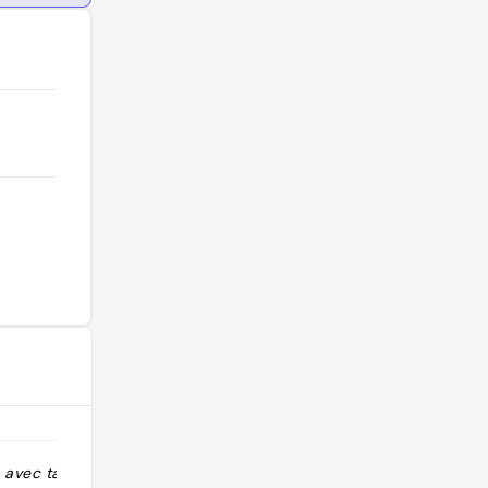
 avec tapas"
"Bonne sangria, un peu moins