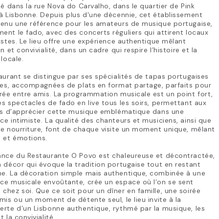
ué dans la rue Nova do Carvalho, dans le quartier de Pink
à Lisbonne. Depuis plus d'une décennie, cet établissement
venu une référence pour les amateurs de musique portugaise,
nt le fado, avec des concerts réguliers qui attirent locaux
istes. Le lieu offre une expérience authentique mêlant
on et convivialité, dans un cadre qui respire l’histoire et la
 locale.
aurant se distingue par ses spécialités de tapas portugaises
ées, accompagnées de plats en format partage, parfaits pour
rée entre amis. La programmation musicale est un point fort,
s spectacles de fado en live tous les soirs, permettant aux
urs d’apprécier cette musique emblématique dans une
e intimiste. La qualité des chanteurs et musiciens, ainsi que
e nourriture, font de chaque visite un moment unique, mêlant
s et émotions.
ance du Restaurante O Povo est chaleureuse et décontractée,
 décor qui évoque la tradition portugaise tout en restant
e. La décoration simple mais authentique, combinée à une
ce musicale envoûtante, crée un espace où l’on se sent
hez soi. Que ce soit pour un dîner en famille, une soirée
mis ou un moment de détente seul, le lieu invite à la
rte d’un Lisbonne authentique, rythmé par la musique, les
t la convivialité.