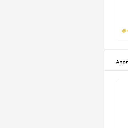
@m
Appr