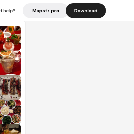
Mapstr pro
Download
d help?