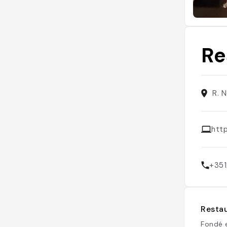
Re
R. 
htt
+35
Restau
Fondé 