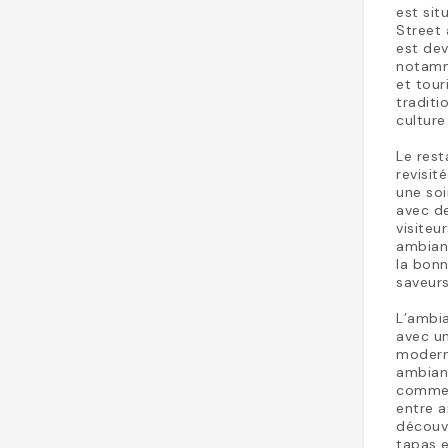
est sit
Street 
est de
notamme
et tour
traditi
culture
Le rest
revisit
une soi
avec de
visite
ambianc
la bonn
saveur
L’ambi
avec un
modern
ambian
comme c
entre a
découve
tapas e