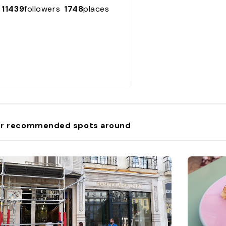
11439
followers
1748
places
r recommended spots around