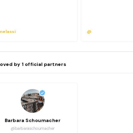
elassi
@
oved by
1
official partners
Barbara Schoumacher
@barbaraschoumacher