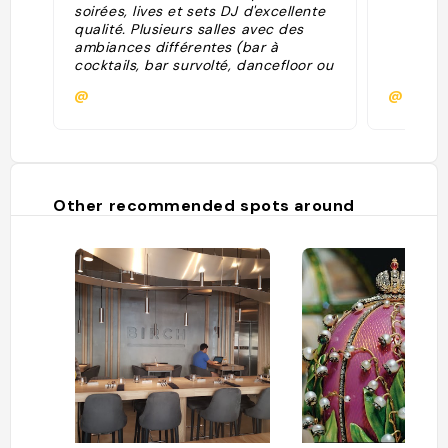
soirées, lives et sets DJ d'excellente
qualité. Plusieurs salles avec des
ambiances différentes (bar à
cocktails, bar survolté, dancefloor ou
restauration). Une valeur sûre de la
@
@
nuit pétersbourgeoise qui ne
désemplit pas. Avis aux amateurs ou
noctambules atteints de fringale : on
y sert les meilleurs burgers de la ville
(voire du monde !), la viande est
parfaitement grillée et juteuse à
Other recommended spots around
souhait, les produits
impeccablement frais. Littéralement
à se damner..."