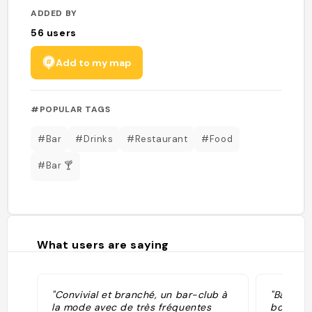
ADDED BY
56
users
Add to my map
#POPULAR TAGS
#Bar
#Drinks
#Restaurant
#Food
#Bar 🍸
What users are saying
"Convivial et branché, un bar-club à
"Bar dan
la mode avec de très fréquentes
bondé l