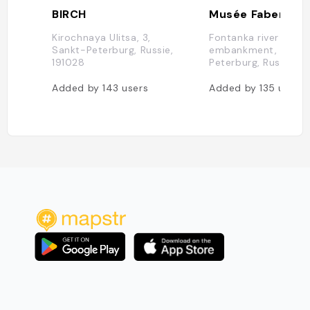
BIRCH
Musée Fabergé
Kirochnaya Ulitsa, 3,
Fontanka river
Sankt-Peterburg, Russie,
embankment, 21, Sa
191028
Peterburg, Russie, 1
Added by
143
users
Added by
135
users