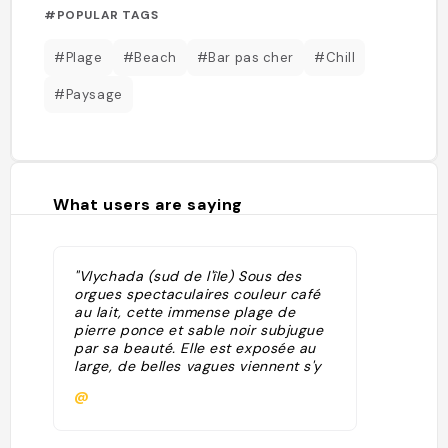
#POPULAR TAGS
#Plage
#Beach
#Bar pas cher
#Chill
#Paysage
What users are saying
"Vlychada (sud de l'île) Sous des
orgues spectaculaires couleur café
au lait, cette immense plage de
pierre ponce et sable noir subjugue
par sa beauté. Elle est exposée au
large, de belles vagues viennent s'y
briser. Le fait qu'elle soit peu
@
fréquentée renforce sa dimension
sauvage. La plage débute juste à
côté du musée industriel de la