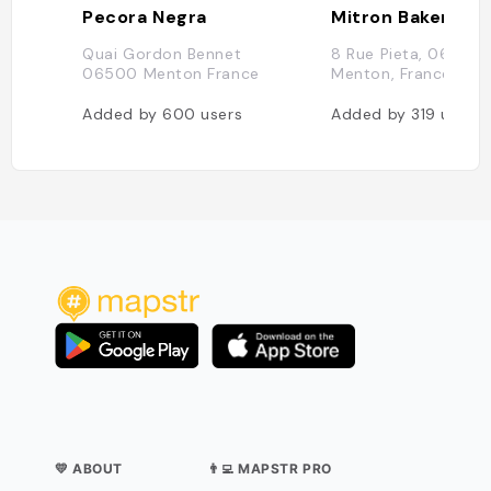
Pecora Negra
Mitron Bakery
Quai Gordon Bennet
8 Rue Pieta, 06500
06500 Menton France
Menton, France
Added by
600
users
Added by
319
users
💛 ABOUT
👨‍💻 MAPSTR PRO