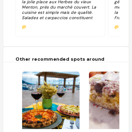
la jolie place aux Herbes du vieux
généreus
Menton, près du marché couvert. La
mentonna
cuisine est simple mais de qualité.
la carte
Salades et carpaccios constituent
France 
l’essentiel de l’offre à côté de plats
@
@feereg
locaux comme les petits farcis
mentonnais ou le vitello tonnato,
référence à l’Italie voisine."
Other recommended spots around