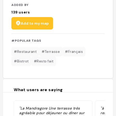
ADDED BY
139
users
Add to my map
#POPULAR TAGS
#Restaurant
#Terrasse
#Français
#Bistrot
#Resto fait
What users are saying
"La Mandragore Une terrasse très
"à côté 
agréable pour déjeuner ou dîner sur
restaura