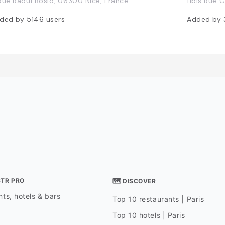
Rue Raoul Bosio, 06300 Nice, France
11bis Rue 
ded by
5146
users
Added by
STR PRO
🗺 DISCOVER
ts, hotels & bars
Top 10 restaurants | Paris
Top 10 hotels | Paris