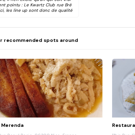
nt pointu : Le Kwartz Club rue Bré
Ici, les line up sont donc de qualité
Shlømo, Amelie Lens, Nick V, Timid B
, Anetha, Hugo LX, ou encore Malin
nie et DJ Deep sont déjà passés d
rière les platines. Pas trop mal, non
?"
r recommended spots around
 Merenda
Restaura