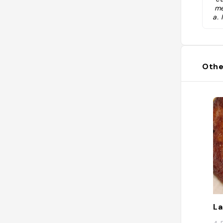
me
a. 
: 
oy
Gé
er
Othe
La