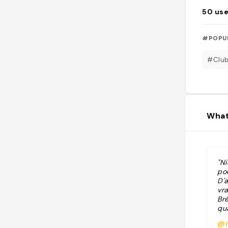
50
use
#POPU
#Clu
What
"Ni
po
D'a
vr
Bré
qua
Ti
@m
en