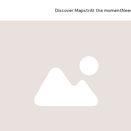
Discover Mapstr
At the moment
Nee