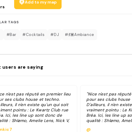
Add to my map
rs
LAR TAGS
b
#Bar
#Cocktails
#DJ
#💃🏾Ambiance
 users are saying
ce n'est pas réputé en premier lieu
"Nice n'est pas réputé
ur ses clubs house et techno.
pour ses clubs house 
illeurs, il n'en existe qu'un qui soit
D'ailleurs, il n'en exist
aiment pointu : Le Kwartz Club rue
vraiment pointu : Le K
a. Ici, les line up sont donc de
Bréa. Ici, les line up 
lité : Shlømo, Amelie Lens, Nick V,
qualité : Shlømo, Amel
mid Boy, Anetha, Hugo LX, ou
Timid Boy, Anetha, Hu
kic7
@
core Malin Génie et DJ Deep sont
encore Malin Génie e