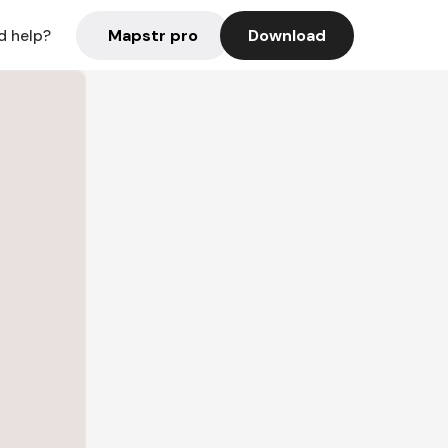
Mapstr pro
Download
d help?