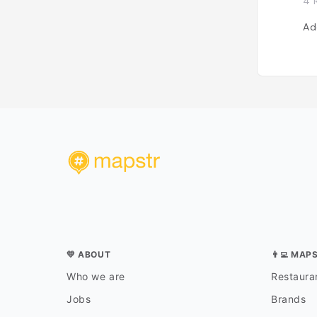
4 
Ad
💛 ABOUT
👨‍💻 MAP
Who we are
Restauran
Jobs
Brands