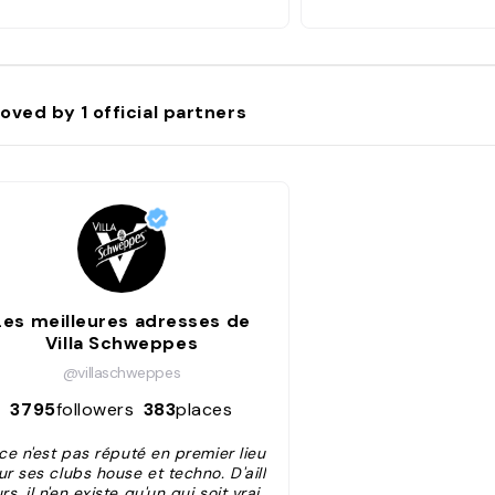
à passés derrière les platines. Pas
déjà passés derrière l
p mal, non ?"
trop mal, non ?"
oved by
1
official partners
Les meilleures adresses de
Villa Schweppes
@villaschweppes
3795
followers
383
places
ice n'est pas réputé en premier lieu
ur ses clubs house et techno. D'aill
rs, il n'en existe qu'un qui soit vrai