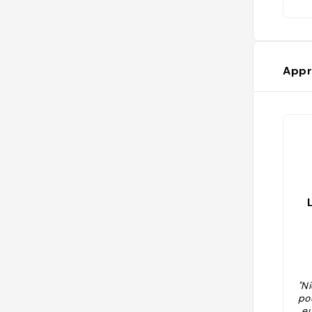
déj
tro
Appr
"N
po
eu