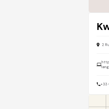
Kw
2 R
http
lan
+33 