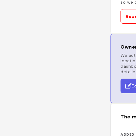
so we c
Repo
Owner
We auto
locatio
dashboa
detaile
E
The m
ADDED 