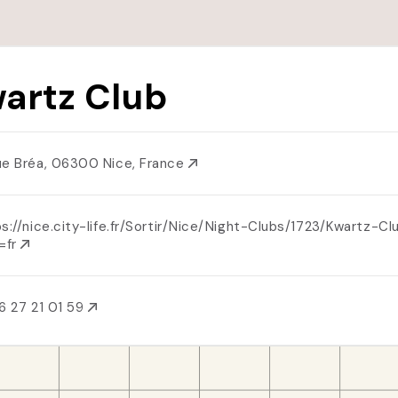
artz Club
ue Bréa, 06300 Nice, France
s://nice.city-life.fr/Sortir/Nice/Night-Clubs/1723/Kwartz-Cl
g=fr
6 27 21 01 59