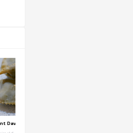
nt Davia
Peixes - Opéra