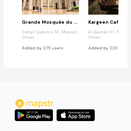
Grande Mosquée du Sultan Qaboos
Kargeen Caffe
Sultan Qaboos St, Muscat,
Al Bashair St, Musca
Oman
Oman
Added by
275
users
Added by
220
users