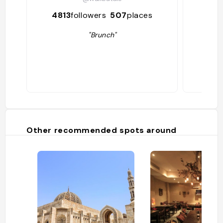
4813
followers
507
places
37
"Brunch"
Other recommended spots around