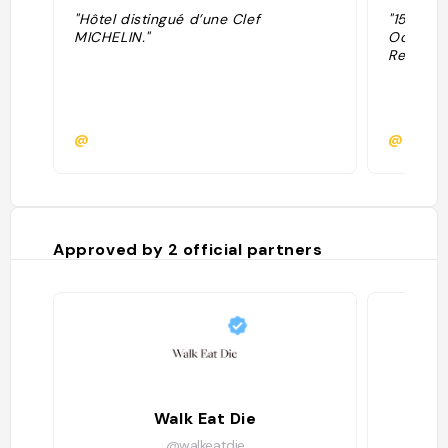
"Hôtel distingué d’une Clef
"158 cha
MICHELIN."
October
Restaura
@
@
Approved by
2
official partners
Walk Eat Die
Al
@walkeatdie