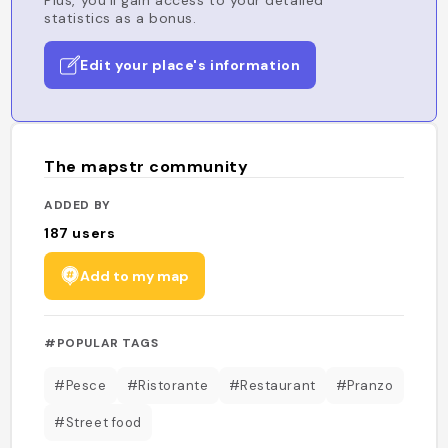
Plus, you'll gain access to your detailed
statistics as a bonus.
Edit your place's information
The mapstr community
ADDED BY
187
users
Add to my map
#POPULAR TAGS
#Pesce
#Ristorante
#Restaurant
#Pranzo
#Street food