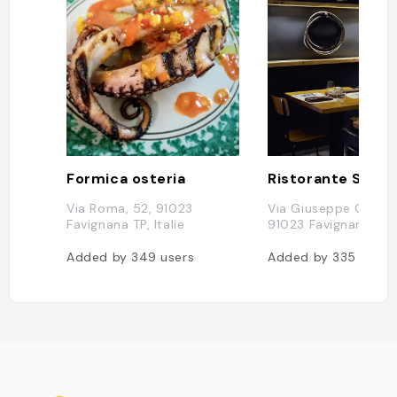
Formica osteria
Ristorante Sotto
Via Roma, 52, 91023
Via Giuseppe Garibal
Favignana TP, Italie
91023 Favignana TP, I
Added by
349
users
Added by
335
users