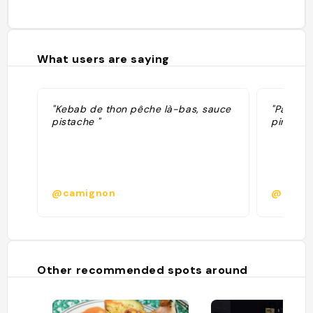
What users are saying
"Kebab de thon pêche là-bas, sauce
"Panini (
pistache "
pinse di
@camignon
@guido
Other recommended spots around