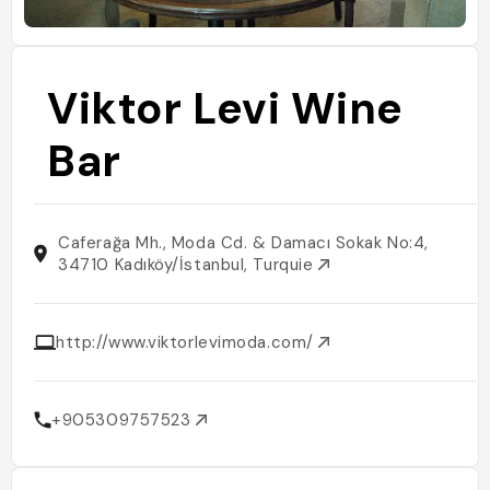
Viktor Levi Wine
Bar
Caferağa Mh., Moda Cd. & Damacı Sokak No:4,
34710 Kadıköy/İstanbul, Turquie
http://www.viktorlevimoda.com/
+905309757523