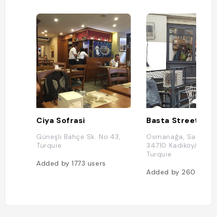
verre de vin rouge. Côté bémol, les p
rix qui sont franchement élevés mêm
e pour le quartier, et le succès de l'a
dresse qui la rende assez bruyante l
e week-end. Notre conseil : s'y rendr
e pour un verre et grignoter un assor
timent de mezze un soir de semaine,
mais pas forcément pour y dîner."
Ciya Sofrasi
Basta Street Foo
Güneşli Bahçe Sk. No:43,
Osmanağa, Sakız Sk.
Turquie
34710 Kadıköy/İstanb
Turquie
Added by
1773
users
Added by
260
users