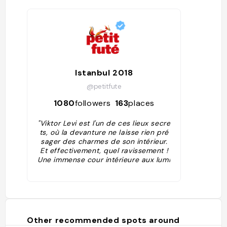
Istanbul 2018
@petitfute
1080
followers
163
places
"Viktor Levi est l'un de ces lieux secre
ts, où la devanture ne laisse rien pré
sager des charmes de son intérieur.
Et effectivement, quel ravissement !
Une immense cour intérieure aux lumi
ères tamisées et à l'ambiance feutré
e, découverte en été, la terrasse peu
t être abritée en cas de pluie. L'endro
it est plutôt chic, de type bar à vin-r
estaurant, on y déguste de bons plat
s, des assortiments de mezze, une as
Other recommended spots around
siette de fromage tout en sirotant un