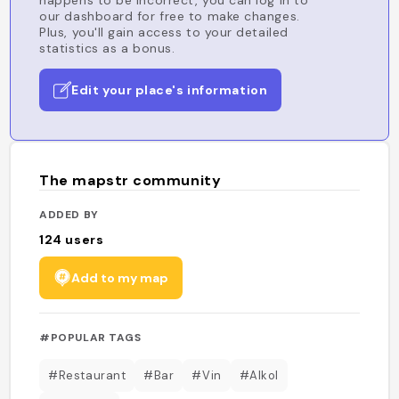
happens to be incorrect, you can log in to
our dashboard for free to make changes.
Plus, you'll gain access to your detailed
statistics as a bonus.
Edit your place's information
The mapstr community
ADDED BY
124
users
Add to my map
#POPULAR TAGS
#Restaurant
#Bar
#Vin
#Alkol