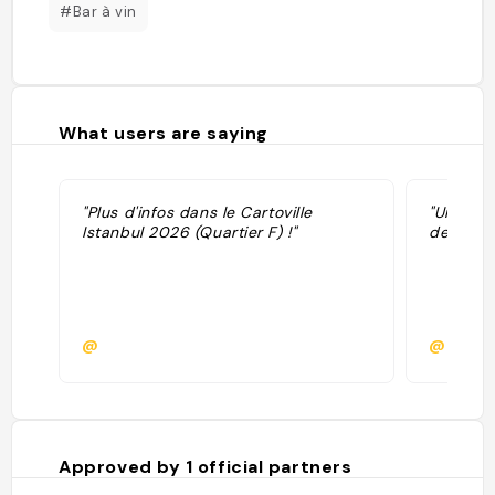
#Bar à vin
What users are saying
"Plus d'infos dans le Cartoville
"Un cadr
Istanbul 2026 (Quartier F) !"
des vins.
@
@
Approved by
1
official partners