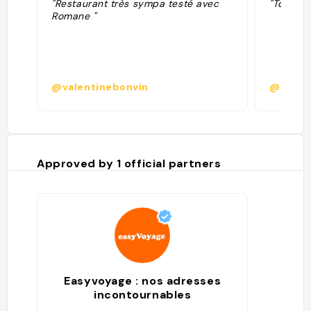
"Restaurant très sympa testé avec
"Top, am
Romane "
@valentinebonvin
@leax
Approved by
1
official partners
Easyvoyage : nos adresses
incontournables