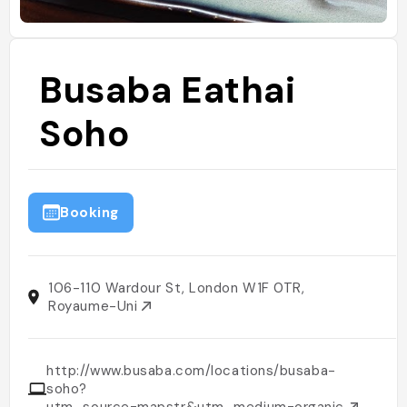
Busaba Eathai
Soho
Booking
106-110 Wardour St, London W1F 0TR,
Royaume-Uni
http://www.busaba.com/locations/busaba-
soho?