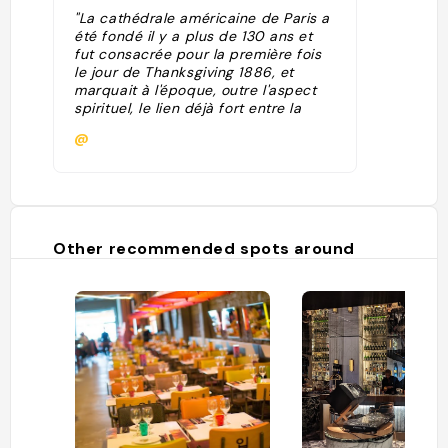
"La cathédrale américaine de Paris a
été fondé il y a plus de 130 ans et
fut consacrée pour la première fois
le jour de Thanksgiving 1886, et
marquait à l'époque, outre l'aspect
spirituel, le lien déjà fort entre la
France et les Etats-Unis. Elle
@
accueille depuis, dans le prestigieux
quartier des Champs-Elysées, les
croyants anglicans qui souhaitent
pouvoir suivre le culte en anglais.
L'église compte plusieurs centaines
de fidèles permanents, et lors de la
Other recommended spots around
haute saison, ce chiffre peut
considérablement augmenter. Sa
silhouette, haute, mais sans fioriture,
en fait un emblème de ce très chic
quartier de la capitale."