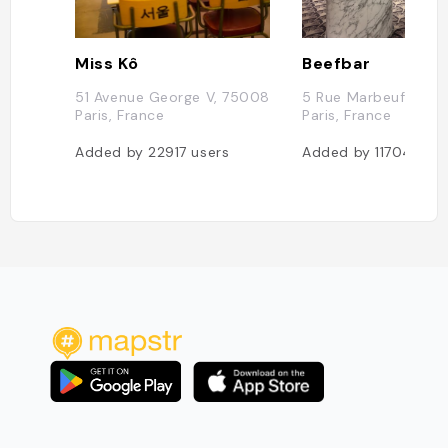
Miss Kô
Beefbar
51 Avenue George V, 75008
5 Rue Marbeuf, 750
Paris, France
Paris, France
Added by
22917
users
Added by
11704
user