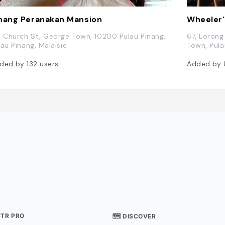
nang Peranakan Mansion
Wheeler'
, Church St, George Town, 10200 Pulau Pinang,
67, Loron
lau Pinang, Malaisie
Town, Pula
ded by
132
users
Added by
STR PRO
🗺 DISCOVER