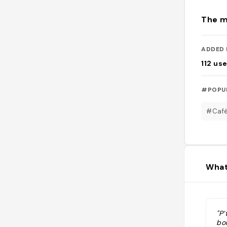
The m
ADDED 
112
use
#POPU
#Caf
What
"P’
bo