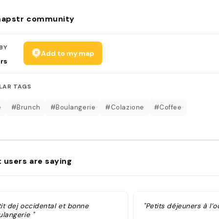
apstr community
BY
Add to my map
rs
LAR TAGS
é
#Brunch
#Boulangerie
#Colazione
#Coffee
 users are saying
tit dej occidental et bonne
"Petits déjeuners à l’o
ulangerie "