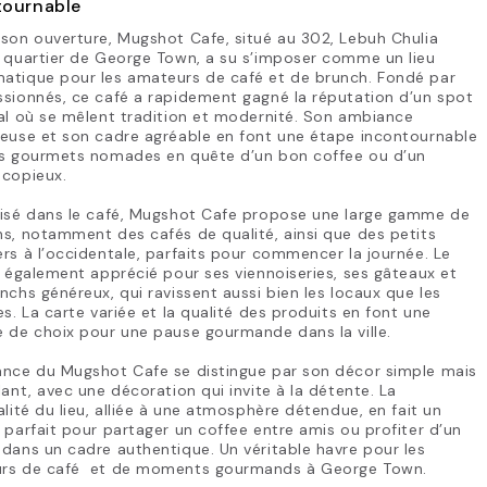
tournable
son ouverture, Mugshot Cafe, situé au 302, Lebuh Chulia
 quartier de George Town, a su s’imposer comme un lieu
atique pour les amateurs de café et de brunch. Fondé par
sionnés, ce café a rapidement gagné la réputation d’un spot
al où se mêlent tradition et modernité. Son ambiance
reuse et son cadre agréable en font une étape incontournable
es gourmets nomades en quête d’un bon coffee ou d’un
 copieux.
lisé dans le café, Mugshot Cafe propose une large gamme de
s, notamment des cafés de qualité, ainsi que des petits
rs à l’occidentale, parfaits pour commencer la journée. Le
t également apprécié pour ses viennoiseries, ses gâteaux et
nchs généreux, qui ravissent aussi bien les locaux que les
es. La carte variée et la qualité des produits en font une
 de choix pour une pause gourmande dans la ville.
ance du Mugshot Cafe se distingue par son décor simple mais
lant, avec une décoration qui invite à la détente. La
alité du lieu, alliée à une atmosphère détendue, en fait un
 parfait pour partager un coffee entre amis ou profiter d’un
dans un cadre authentique. Un véritable havre pour les
rs de café ️ et de moments gourmands à George Town.