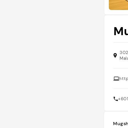
Mu
302
Mal
htt
+60
Mugsh