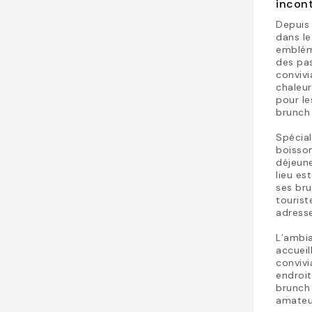
incon
Depuis 
dans le
emblém
des pas
convivi
chaleu
pour l
brunch
Spécia
boisson
déjeune
lieu es
ses bru
tourist
adresse
L’ambi
accueil
convivi
endroit
brunch 
amateu