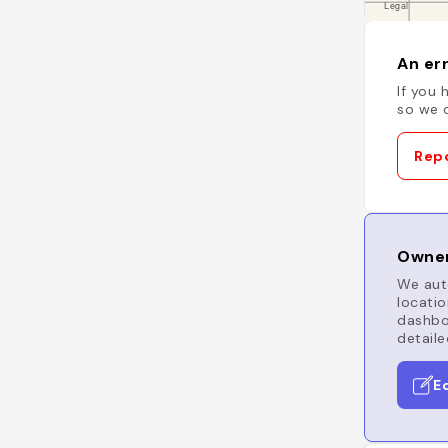
An err
If you 
so we c
Repo
Owner
We auto
locatio
dashboa
detaile
E