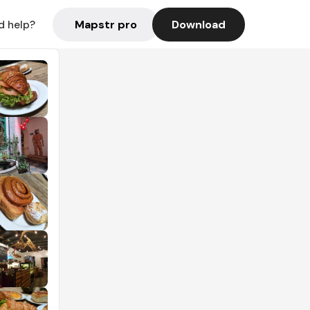
Mapstr pro
Download
d help?