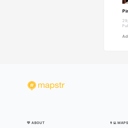
Pi
29
Pu
Ad
💛 ABOUT
👨‍💻 MAP